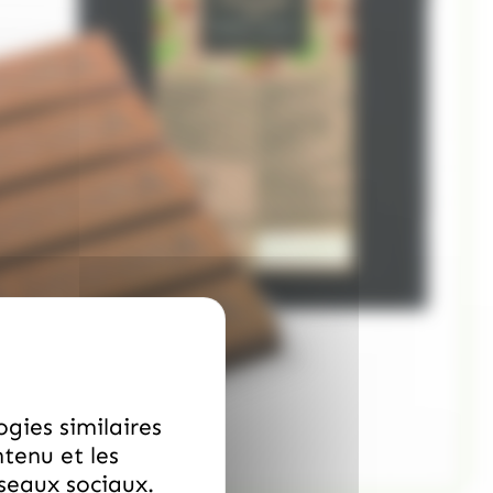
ogies similaires
ntenu et les
éseaux sociaux.