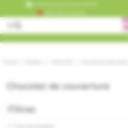
Panneau de gestion des cookies
Livraison est gratuite dès 99€ TTC
+5000 clients satisfaits
Accueil
Boutique
CHOCOLAT
Chocolat pour laboratoire
Chocolat de couverture
Filtres
Tous nos produits