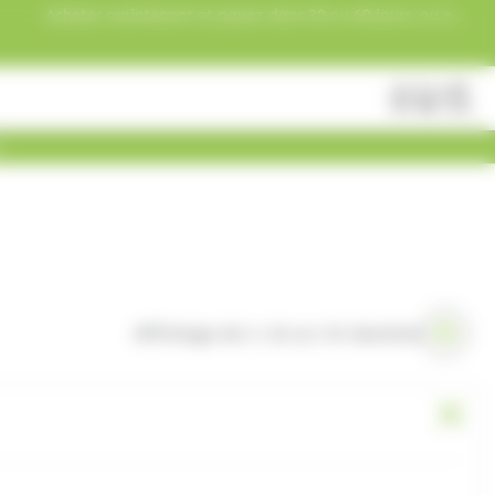
Acheter maintenant et payez dans 30 ou 60 jours, ou en
3 versements !
Fermer
Rechercher
des
produits
Affichage de 1–16 sur 34 résultats