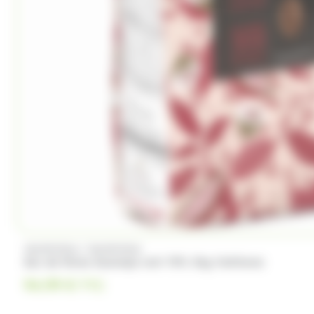
/
VALRHONA
VALRHONA
Sac de fèves Guanaja noir 70% 3kg Valrhona
94.99
€
TTC