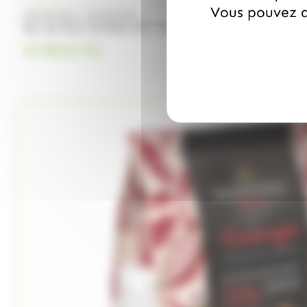
Vous pouvez a
/
VALRHONA
VALRHONA
Sac de fève Caraïbe 66% 1kg Valrhona
37.99
€
TTC