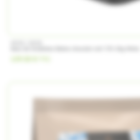
/
WEISS
WEISS
Seau de fondettes Ebène chocolat noir 72% 5kg Weiss
139.50
€
TTC