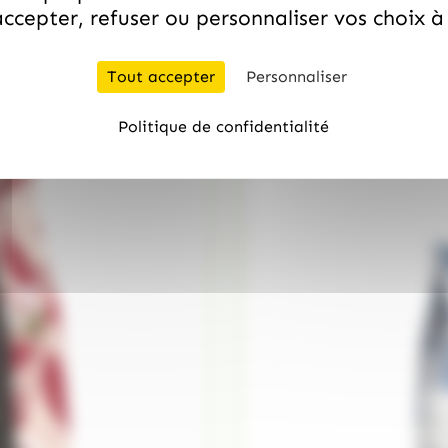
ccepter, refuser ou personnaliser vos choix 
/
VALRHONA
VALRHONA
Tablette Gianduja noisett
38.99
€
quantité de Sac de fève Caraïbe 6
TTC
Tout accepter
Personnaliser
Politique de confidentialité