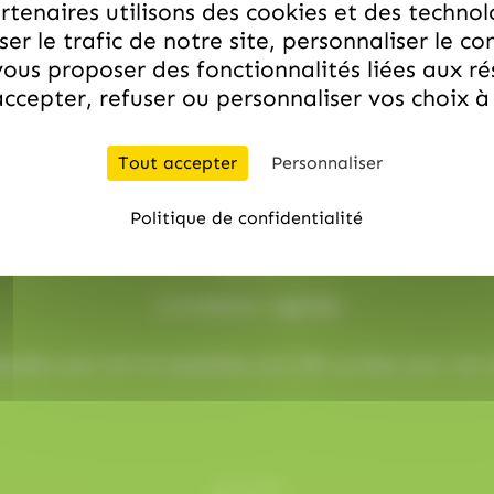
tenaires utilisons des cookies et des technol
er le trafic de notre site, personnaliser le co
ous proposer des fonctionnalités liées aux r
ccepter, refuser ou personnaliser vos choix 
Tout accepter
Personnaliser
Politique de confidentialité
Livraison rapide
rées avec soin et expédiées sous 48h ouvrées, pour une ré