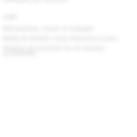
AIDE
Rétractations, retours et échanges
Délais de livraison, zones desservies et prix
Politique de protection de vos données
personnelles
SCANNER
© 2026 développement web fait par
Ocsalis
dans le
Cantal