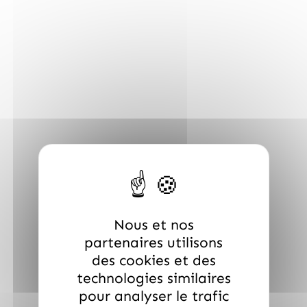
/
INTERVAN
INTERVAN
Nous et nos
Sucettes Space chupi emoj, boite de 150 pieces
partenaires utilisons
11.99
€
TTC
quantité de Sucettes Space chupi emoj, boite
des cookies et des
AJOUTER AU PANIER
technologies similaires
pour analyser le trafic