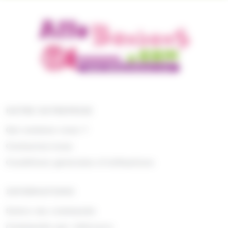
NOTRE ENTREPRISE
Qui sommes nous ?
Contactez-nous
Conditions générales d'utilisations
INFORMATIONS
Suivre ma commande
Commande par référence