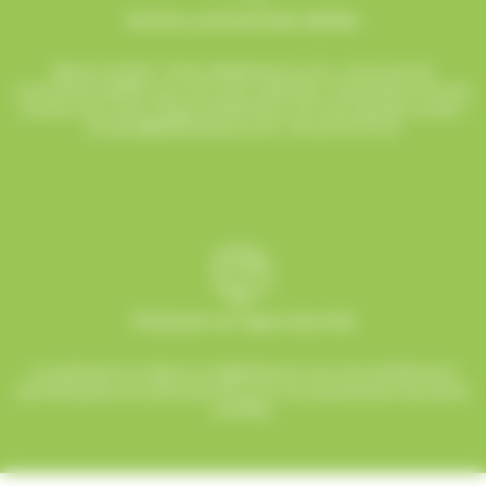
Service commerciale dédiée
Besoin d’aide ? Chez AlloBonbons.com, notre service
commercial dédié vous suit avec attention, réactivité et bonne
humeur pour que chaque événement soit une réussite sucrée !
contact@allobonbons.com
/ 01.45.79.79.42
Paiement en ligne sécurisé
Le paiement en ligne sur AlloBonbons.com est entièrement
sécurisé grâce au protocole SSL et à nos partenaires bancaires
certifiés.