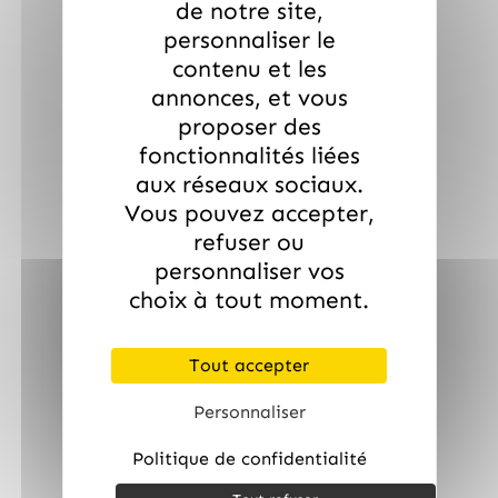
de notre site,
personnaliser le
contenu et les
annonces, et vous
proposer des
fonctionnalités liées
aux réseaux sociaux.
Vous pouvez accepter,
refuser ou
personnaliser vos
choix à tout moment.
Tout accepter
/
FINI
FINI
Personnaliser
Carton de 12 sachets Anneaux Pêche Fizz Halal Fini 90 g
Politique de confidentialité
9.99
€
TTC
quantité de Carton de 12 sachets Anneaux Pêc
AJOUTER AU PANIER