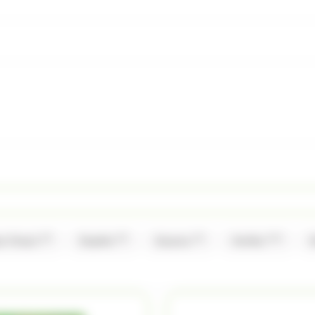
(2)
(2)
(1)
(11)
a Chup's
Dupleix
Guyaux
Haribo