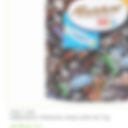
/
MARS
MARS
Célébrations, Miniatures mixed, boite de 3 kg
49.99
€
TTC