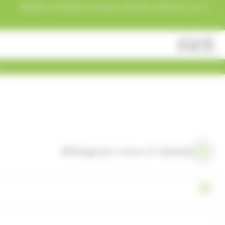
Acheter maintenant et payez dans 30 ou 60 jours, ou en
3 versements !
Fermer
Rechercher
des
produits
Affichage de 1–16 sur 37 résultats