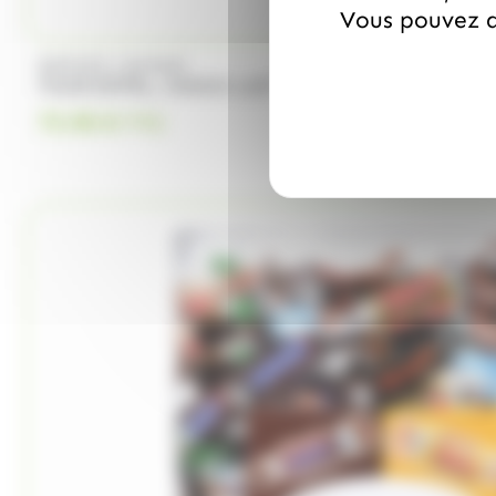
Vous pouvez a
/
DUPLEIX
GUYAUX
TOUR EIFFEL, CHOCO LAIT , 1KILO
75.90
€
TTC