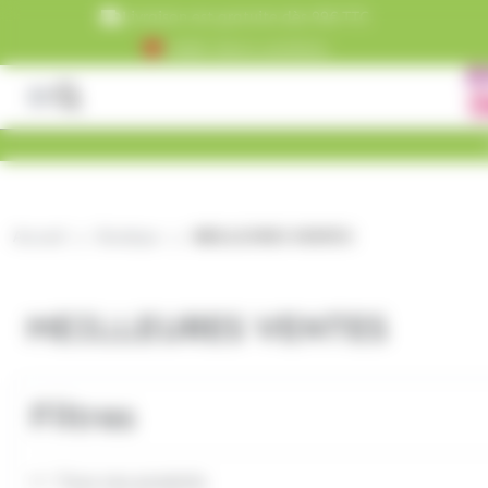
Panneau de gestion des cookies
Livraison est gratuite dès 99€ TTC
+5000 clients satisfaits
Accueil
Boutique
MEILLEURES VENTES
MEILLEURES VENTES
Filtres
Tous nos produits