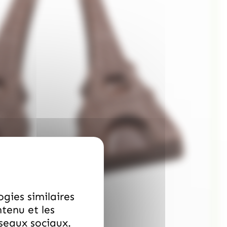
ogies similaires
ntenu et les
éseaux sociaux.