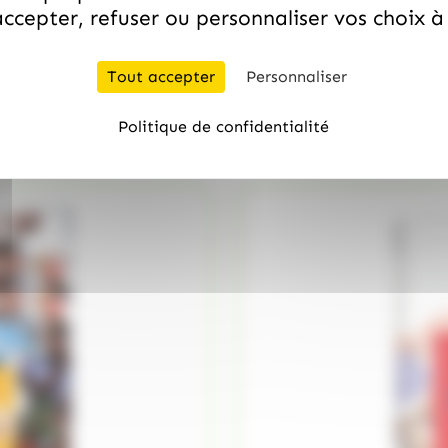
ccepter, refuser ou personnaliser vos choix 
/
GUYAUX
DUPLEIX
Tout accepter
Personnaliser
Tour Eiffel au chocolat no
75.99
€
quantité de TOUR EIFFEL, CHOCO
TTC
Politique de confidentialité