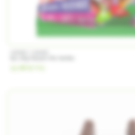
/
HARIBO
HARIBO
Sac 1Kg Maoam Mix Haribo
11.99
€
TTC