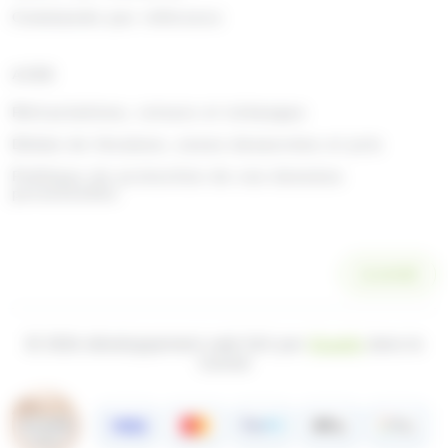
Commande par référence
AIDE
Rétractations, retours et échanges
Délais de livraison, zones desservies et prix
Politique de protection de vos données
personnelles
SCANNER
© 2026 développement web fait par
Ocsalis
dans le
Cantal