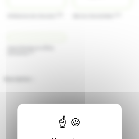
(20)
(14)
Miniatures de chocolat
Barres chocolatées
Assortiments et offres
(5)
exclusives
Description :
Découvrez notre sous-catégorie "Barres et mini barres
chocolatées" des Établissements Dupleix, le paradis
des amateurs de chocolat. Nous proposons une variété
exquise de barres chocolatées pour satisfaire toutes
vos envies sucrées. Notre sélection inclut des classiques
comme Snickers, Mars, Toblerone, ainsi que Crunch,
KitKat et Balisto.
Chaque barre est soigneusement choisie pour sa