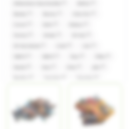
(3)
(3)
Allobonbons Gourmandise
Balisto
(1)
(1)
(1)
Baudry
Bounty
Côte D'or
(3)
(3)
(1)
Crunch
Daim
Dubaco
(2)
(2)
(3)
Ferrero
Kinder
Kit Kat
(1)
(5)
(1)
Kit Kat,Nestle
Lindt
Lion
(1)
(1)
(4)
(4)
M&M'S
M&M'S
Mars
Milka
(6)
(1)
(2)
(3)
Nestle
Nuts
Oréo
piks
(1)
(1)
(1)
Revillon
Smarties
Smarties
(1)
(2)
(1)
Snickers
Suchards
Tabby
(4)
(1)
(1)
Toblerone
Twix
Valrhona