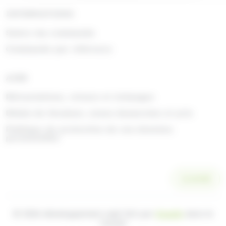
INFORMATIONS
Suivre ma commande
Commande par référence
AIDE
Rétractations, retours et échanges
Délais de livraison, zones desservies et prix
Politique de protection de vos données
personnelles
SCANNER
© 2026 développement web fait par
Ocsalis
dans le
Cantal