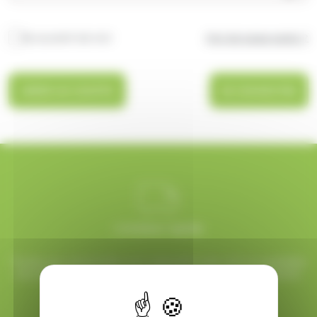
Se souvenir de moi
Mot de passe perdu ?
CRÉER UN COMPTE
SE CONNECTER
Livraison rapide
Toutes vos commandes sont préparées avec soin et expédiées
sous 48h ouvrées, pour une réception rapide et sans surprise.