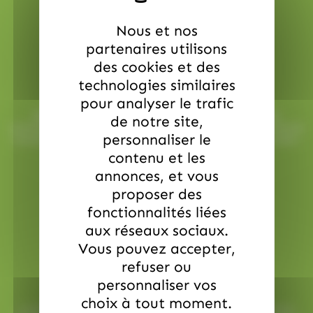
Nous et nos
partenaires utilisons
des cookies et des
Service commerciale dédiée
technologies similaires
pour analyser le trafic
Besoin d’aide ? Chez AlloBonbons.com, notre service
de notre site,
commercial dédié vous suit avec attention, réactivité et bonne
personnaliser le
humeur pour que chaque événement soit une réussite sucrée !
contact@allobonbons.com
/ 01.45.79.79.42
contenu et les
annonces, et vous
proposer des
fonctionnalités liées
aux réseaux sociaux.
Vous pouvez accepter,
refuser ou
Paiement en ligne sécurisé
personnaliser vos
choix à tout moment.
Le paiement en ligne sur AlloBonbons.com est entièrement