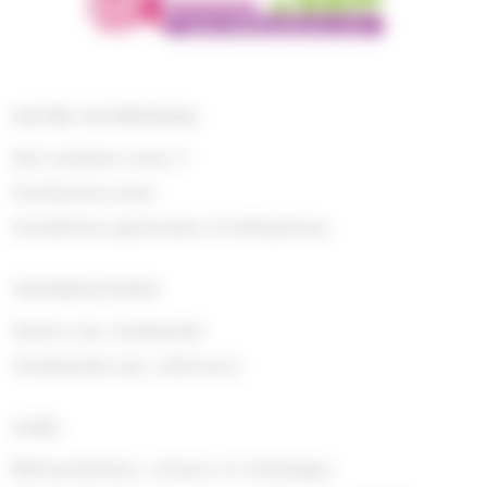
NOTRE ENTREPRISE
Qui sommes nous ?
Contactez-nous
Conditions générales d'utilisations
INFORMATIONS
Suivre ma commande
Commande par référence
AIDE
Rétractations, retours et échanges