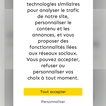
technologies similaires
pour analyser le trafic
de notre site,
personnaliser le
contenu et les
/
MARS
ALLOBONBONS GOURMANDISE
annonces, et vous
Too Mini, sac de 700gr
proposer des
quanti
18.99
€
TTC
fonctionnalités liées
aux réseaux sociaux.
Vous pouvez accepter,
refuser ou
personnaliser vos
choix à tout moment.
Tout accepter
Personnaliser