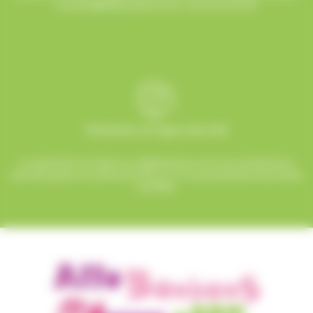
contact@allobonbons.com
/ 01.45.79.79.42
Paiement en ligne sécurisé
Le paiement en ligne sur AlloBonbons.com est entièrement
sécurisé grâce au protocole SSL et à nos partenaires bancaires
certifiés.