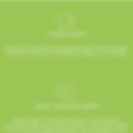
Livraison rapide
Toutes vos commandes sont préparées avec soin et expédiées
sous 48h ouvrées, pour une réception rapide et sans surprise.
Service commerciale dédiée
Besoin d’aide ? Chez AlloBonbons.com, notre service
commercial dédié vous suit avec attention, réactivité et bonne
humeur pour que chaque événement soit une réussite sucrée !