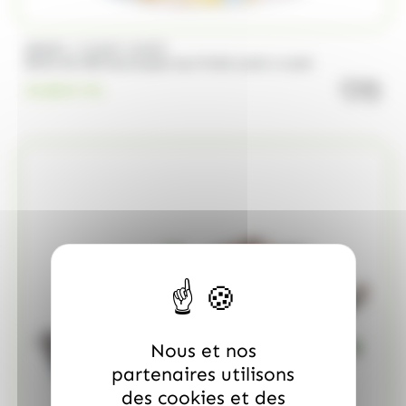
/
BRABO
FUNNY CANDY
Boite de 500 Soucoupes aux fruits Look o Look
quanti
23.00
€
TTC
Nous et nos
partenaires utilisons
des cookies et des