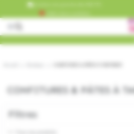
Panneau de gestion des cookies
Livraison est gratuite dès 99€ TTC
+5000 clients satisfaits
Accueil
Boutique
CONFITURES & PÂTES À TARTINER
CONFITURES & PÂTES À T
Filtres
Tous nos produits