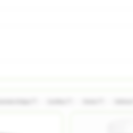
(2)
(1)
(3)
ramels d'Isigny
Coufidou
Ferrero
Valrhon