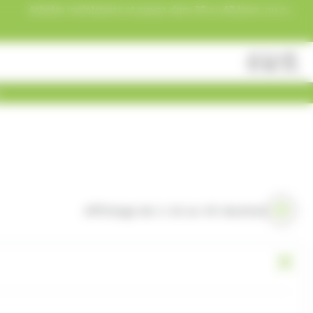
Acheter maintenant et payez dans 30 ou 60 jours, ou en
3 versements !
Fermer
Rechercher
des
produits
Affichage de 1–16 sur 45 résultats