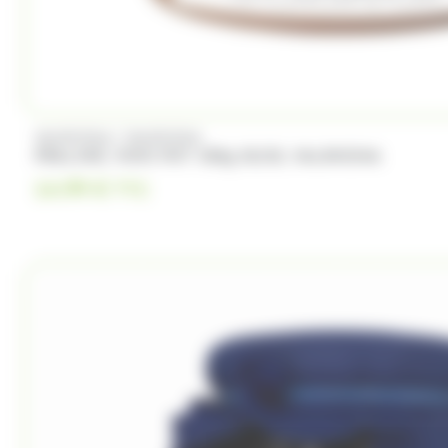
/
VALRHONA
VALRHONA
PRALINÉ, MINI POT 300g 50/50, VALRHONA
14.99
€
TTC