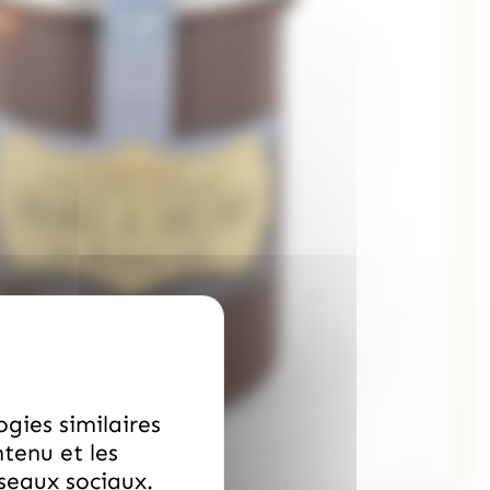
ogies similaires
ntenu et les
éseaux sociaux.