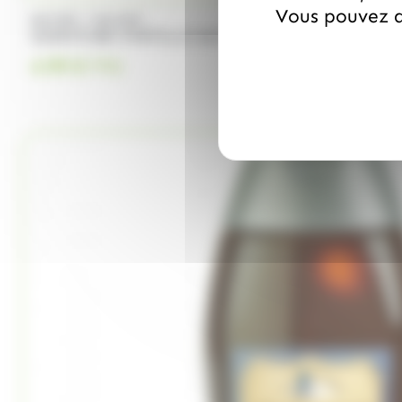
Vous pouvez a
/
BAUDRY
BAUDRY
CONFITURE MYRTILLE SAUV.EXTRA 370gr
4.99
€
TTC