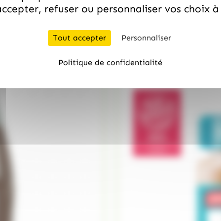
ccepter, refuser ou personnaliser vos choix 
CARAMELS D'ISIGNY
Caramel à tartiner au beu
5.99
€
quantité de CONFITURE MYRTILL
TTC
Tout accepter
Personnaliser
Politique de confidentialité