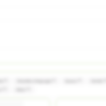
(6)
(2)
(9)
(1
ise
Chevaliers d'Argouges
Guyaux
Hamlet
(13)
(11)
a
Weiss