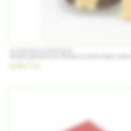
ALLOBONBONS GOURMANDISE
Oursons guimauve au chocolat au lait et blanc, boite
8.99
€
TTC