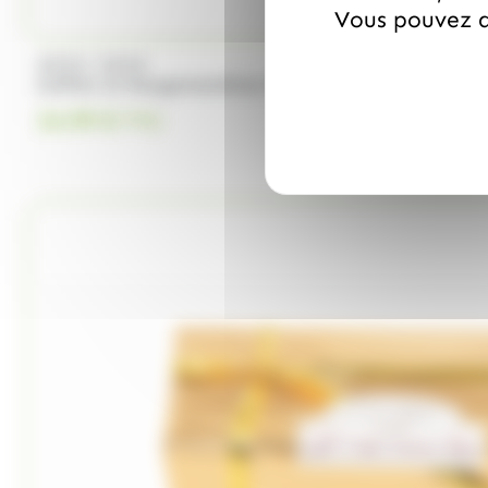
Vous pouvez a
/
WEISS
WEISS
Coffret 15 Nougamandines Weiss 200g
24.99
€
TTC