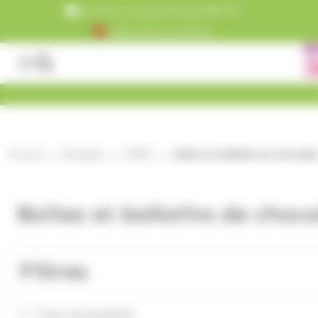
Panneau de gestion des cookies
Livraison est gratuite dès 99€ TTC
+5000 clients satisfaits
Accueil
Boutique
NOËL
Boîtes et ballotins de chocolat
Boîtes et ballotins de choco
Filtres
Tous nos produits