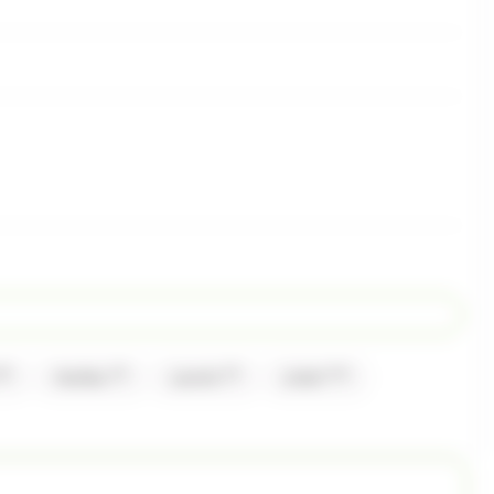
6)
(2)
(3)
(14)
Haribo
Lanvin
Lindt