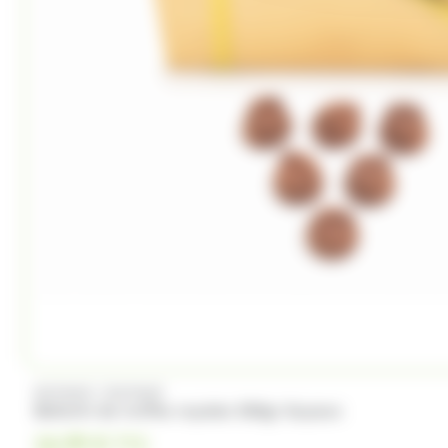
/
GUYAUX
GUYAUX
Ballotin de truffes royales 500gr Guyaux
16.99
€
TTC