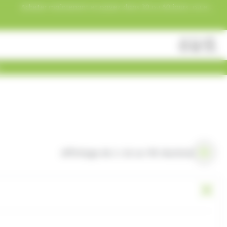
Acheter maintenant et payez dans 30 ou 60 jours, ou en
3 versements !
Fermer
Rechercher
des
produits
Affichage de 1–16 sur 90 résultats