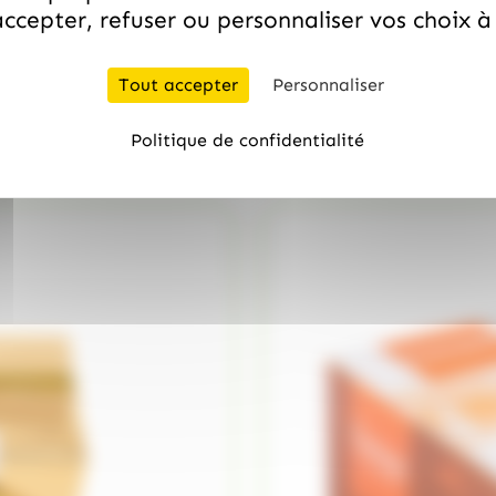
ccepter, refuser ou personnaliser vos choix 
/
HAMLET
HAMLET
Tout accepter
Personnaliser
Assortiment de chocolats
33.50
€
quantité de Coffret 15 Nougamand
TTC
Politique de confidentialité