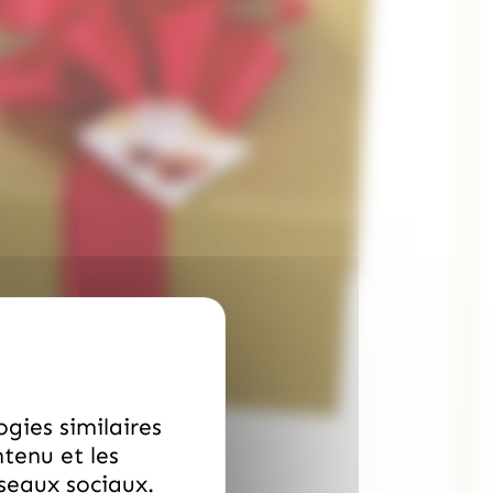
ogies similaires
ntenu et les
éseaux sociaux.