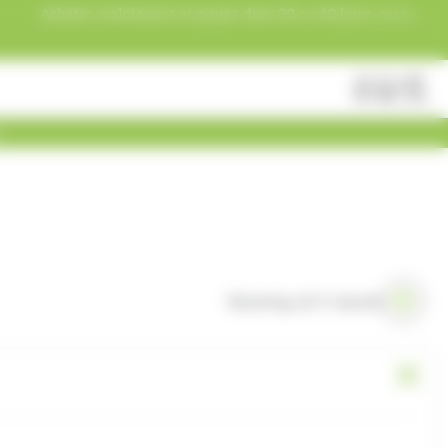
Acheter maintenant et payez dans 30 ou 60 jours, ou en
3 versements !
Fermer
Rechercher
des
produits
Showing all 5 results