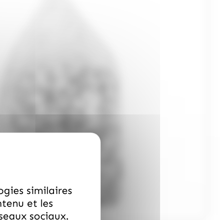
ogies similaires
ntenu et les
éseaux sociaux.