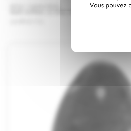
Vous pouvez a
/
PECOU
MAISON PECOU
Oeufs confiseur, ou sirop, sachet de 500gr
14.99
€
TTC