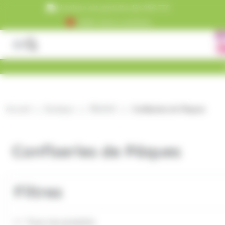
Panneau de gestion des cookies
Livraison est gratuite dès 99€ TTC
+5000 clients satisfaits
Accueil
Boutique
PÂQUES
Confiseries de Pâques
Confiseries de Pâques
Filtres
Tous nos produits