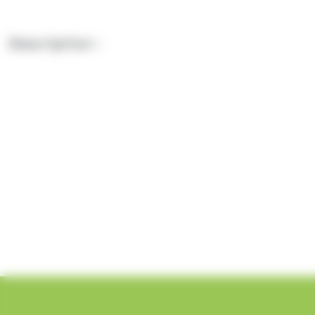
Description :
Découvrez notre sélection exquise de confiseries de 
papillotes de nougat, des œufs au sirop, ainsi que de
exceptionnelle.
Nos œufs au nougat combinent harmonieusement textur
délicate et leur cœur fondant. Les œufs au sirop offre
séduisent par leurs arômes fruités et leur texture fon
Nous attachons une grande importance à sélectionner d
article est conçu pour apporter une joie sucrée à vos
dégustation incomparable.
Ces confiseries sont parfaites à offrir en cadeau ou
créations uniques et savoureuses. Commandez dès mai
partagez ces moments de convivialité avec vos proch