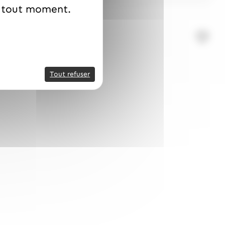
à tout moment.
its 1kg, Pécou
Tout refuser