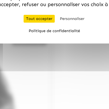
ccepter, refuser ou personnaliser vos choix 
/
PECOU
MAISON PECOU
Œufs eugénie, pâte de fru
25.99
€
TTC
Tout accepter
Personnaliser
Politique de confidentialité
Bientôt de retour