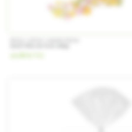
/
/
PECOU
CEMOI
MAISON PECOU
Oeufs Pâte de fruits 460gr
14.99
€
TTC