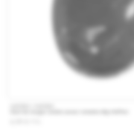
/
MAFFREN
MAFFREN
Oeuf de nougat tendre saveur noisette 60g Maffren
6.99
€
TTC