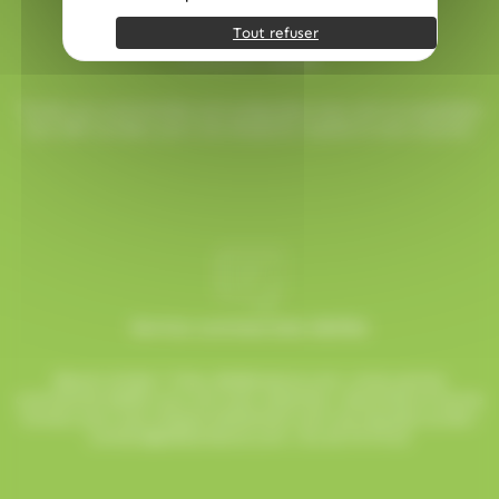
Tout refuser
Livraison rapide
Toutes vos commandes sont préparées avec soin et expédiées
sous 48h ouvrées, pour une réception rapide et sans surprise.
Service commerciale dédiée
Besoin d’aide ? Chez AlloBonbons.com, notre service
commercial dédié vous suit avec attention, réactivité et bonne
humeur pour que chaque événement soit une réussite sucrée !
contact@allobonbons.com
/ 01.45.79.79.42