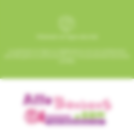
Paiement en ligne sécurisé
Le paiement en ligne sur AlloBonbons.com est entièrement
sécurisé grâce au protocole SSL et à nos partenaires bancaires
certifiés.