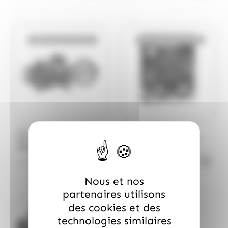
Bientôt de retour
Bientôt de retour
/
/
ALLOBONBONS
NESTLE
CRUNCH
NESTLE
Mix Mini BAR , Sachet de
Calendrier de l'Avent
500gr
Crunch 24 chocolats
85gr
15.99
€
7.99
€
TTC
TTC
Nous et nos
partenaires utilisons
des cookies et des
Bientôt de retour
technologies similaires