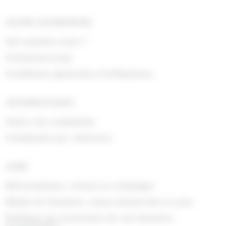
NOTRE ENTREPRISE
Qui sommes nous ?
Contactez-nous
Conditions générales d'utilisations
INFORMATIONS
Suivre ma commande
Commande par référence
AIDE
Rétractations, retours et échanges
Délais de livraison, zones desservies et prix
Politique de protection de vos données