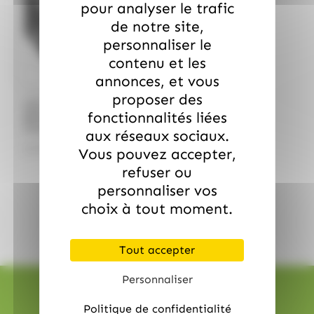
pour analyser le trafic
de notre site,
personnaliser le
contenu et les
annonces, et vous
proposer des
/
NESTLE
KIT KAT
fonctionnalités liées
Boite de 24 Kit Kat
Chunky, Nestle
aux réseaux sociaux.
15.99
€
TTC
Vous pouvez accepter,
refuser ou
personnaliser vos
choix à tout moment.
Tout accepter
Personnaliser
Politique de confidentialité