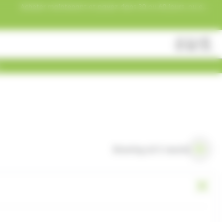
Acheter maintenant et payez dans 30 ou 60 jours, ou en
3 versements !
Fermer
Rechercher
des
produits
Showing all 5 results