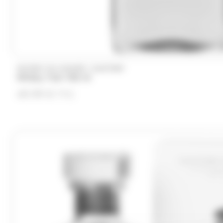
/
WHISKY DU MONDE
SUNTORY
Whisky Toki 700 ml
49.99
€
TTC