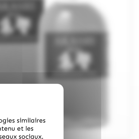
ogies similaires
ntenu et les
éseaux sociaux.