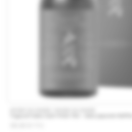
/
WHISKY DU MONDE
WHISKY DU MONDE
Togouchi Sake Cash Finish 70cl - Sake Japonais Raffin
58.50
€
TTC