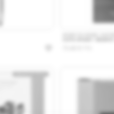
/
WHISKY DU MONDE
SUNTO
CHITA WHISKY -RESER
72.60
€
TTC
Bientôt de retour