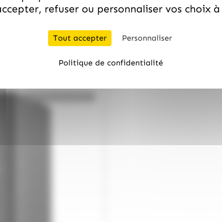
ccepter, refuser ou personnaliser vos choix 
/
WHISKY DU MONDE
AKASH
Whisky Akashi Meisei 50cl
Exquises
Tout accepter
Personnaliser
36.99
€
TTC
Politique de confidentialité
Bientôt de retour