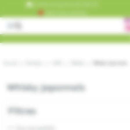
Panneau de gestion des cookies
Livraison est gratuite dès 99€ TTC
+5000 clients satisfaits
Accueil
Boutique
CAVE
Whisky
Whisky Japonnais
Whisky Japonnais
Filtres
Tous nos produits