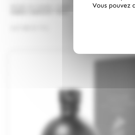
Vous pouvez a
/
WHISKY DU MONDE
HIBIKI
HIBIKI HARMONY 700ml
117.00
€
TTC