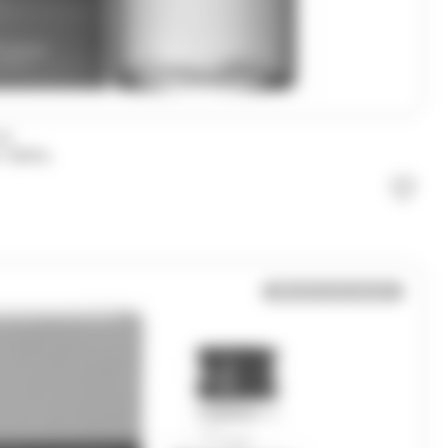
RY
VE 700ML
Bientôt de retour