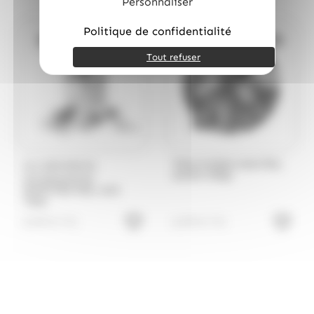
Personnaliser
Politique de confidentialité
Bientôt de retour
Bientôt de retour
Tout refuser
Tetes brûlées assorties,
ALLOBONBONS
sachet 250gr
GOURMANDISE
SUCETTES MIX, mini
Tubo
8.99
€
6.99
€
TTC
TTC