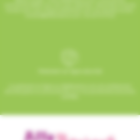
commercial dédié vous suit avec attention, réactivité et bonne
humeur pour que chaque événement soit une réussite sucrée !
contact@allobonbons.com
/ 01.45.79.79.42
Paiement en ligne sécurisé
Le paiement en ligne sur AlloBonbons.com est entièrement
sécurisé grâce au protocole SSL et à nos partenaires bancaires
certifiés.