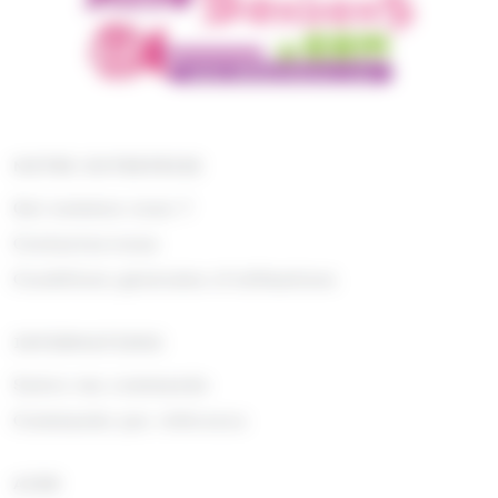
NOTRE ENTREPRISE
Qui sommes nous ?
Contactez-nous
Conditions générales d'utilisations
INFORMATIONS
Suivre ma commande
Commande par référence
AIDE