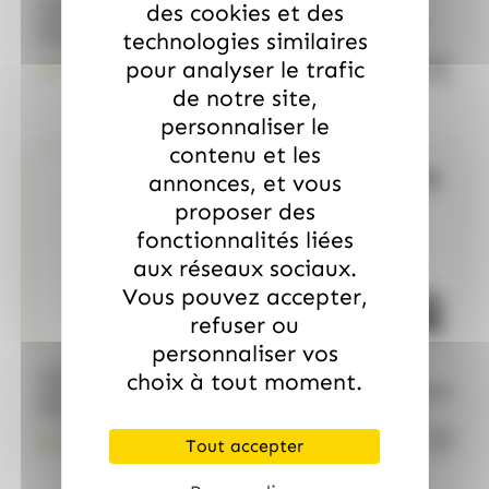
/
/
HARIBO
HARIBO
HARIBO
HARIBO
des cookies et des
Carton de 30 sachets
Carton de 30 sachets
technologies similaires
Happy Life 120gr
Polka 120gr Haribo
Haribo
quantité de Carton de 30 sachets 
quantit
pour analyser le trafic
35.99
€
27.89
€
TTC
TTC
de notre site,
personnaliser le
contenu et les
annonces, et vous
Bientôt de retour
proposer des
fonctionnalités liées
aux réseaux sociaux.
Vous pouvez accepter,
refuser ou
personnaliser vos
/
HARIBO
HARIBO
HARIBO
choix à tout moment.
Calendrier de l'AVEN
KIT KDO ALLOBONBONS
HARIBO 310GR
N°1
9.99
€
10.99
€
TTC
TTC
Tout accepter