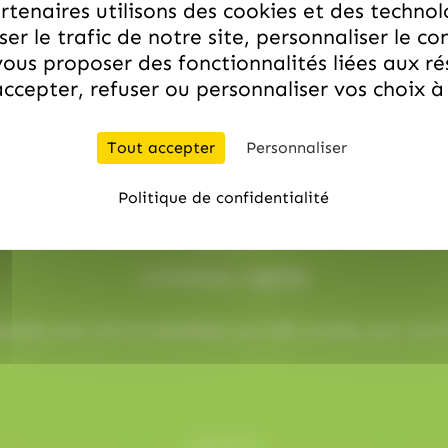
tenaires utilisons des cookies et des technol
er le trafic de notre site, personnaliser le co
ous proposer des fonctionnalités liées aux r
ccepter, refuser ou personnaliser vos choix 
Tout accepter
Personnaliser
Politique de confidentialité
Livraison rapide
rées avec soin et expédiées sous 48h ouvrées, pour une ré