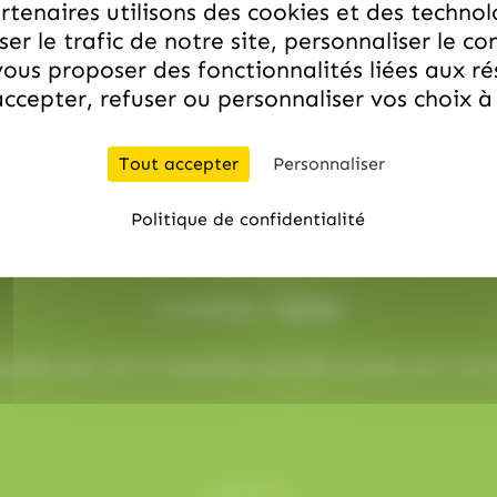
tenaires utilisons des cookies et des technol
er le trafic de notre site, personnaliser le co
ous proposer des fonctionnalités liées aux r
ccepter, refuser ou personnaliser vos choix 
Tout accepter
Personnaliser
Politique de confidentialité
Livraison rapide
rées avec soin et expédiées sous 48h ouvrées, pour une ré