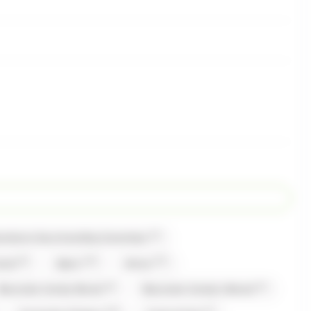
(1)
bonbons Gourmandise,Carambar
(2)
(13)
(17)
mand
Alpro
Amos
(2)
(1)
Bazooka Candy Brand
Bazooka Candy's Brand