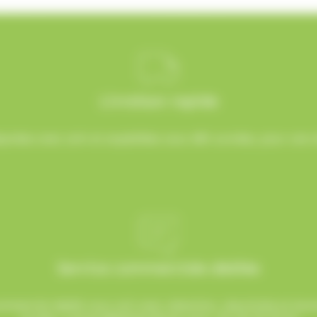
Livraison rapide
rées avec soin et expédiées sous 48h ouvrées, pour une ré
Service commerciale dédiée
mmercial dédié vous suit avec attention, réactivité et b