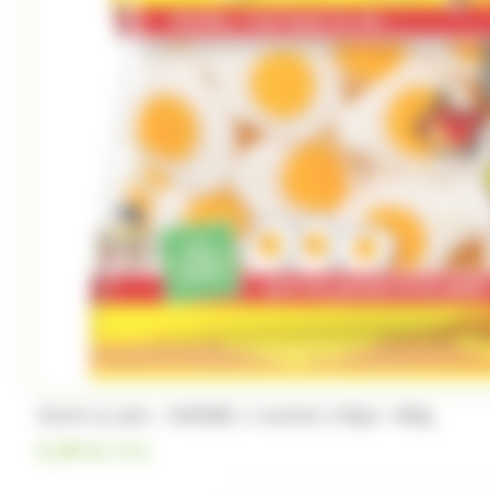
Trefin
Trolli
Twix
Tyrells
Ty
(4)
(2)
(1)
Whisky du monde
Wrigleys
Yamazakura
Oeufs au plat , HARIBO, 4 sachets 120gr= 480g
5.99
€
TTC