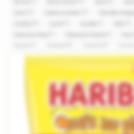
(1)
(32)
(6)
Be Nuts
Bonne maman
Bool's
Bou
(4)
(11)
Cemoi
Chabert et Guillot
Chevaliers d'Arg
(8)
(4)
(7)
(4)
Coufidou
Crunch
Cruzilles
Daim
(1)
(6)
Fisherman Friend
Fisherman's Friends
Fizz
(1)
(16)
(5)
Granola
Guisabel
Gumuche
Guyau
(1)
(1)
(18)
Hwayo
Intervan
Jules Destrooper
(2)
(2)
L'Artisan Chocolatier
La Pie Qui Chante
Lan
(3)
(34)
(2)
(1
Look O'Look
Lutti
M&M'S
M&M'S
(8)
(5)
(6)
Malabar
Mars
Mentos
Mentos Gum
(8)
(2)
(23)
Pez
Picttolin
Pierrot Gourmand
pi
(13)
(22)
(4)
Rohan
Roy René
Ruinart
Sakurao
(1)
(1)
(2)
Stoptou
Stoptou
Suchards
Suntory
(11)
(16)
(1)
(1)