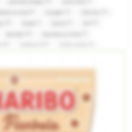
(16)
(7)
Caramels d'Isigny
Carte Noire
(8)
(11)
(11)
fiserie du Nord
Corsiglia
Côte D'or
(10)
(1)
(5)
(27)
gny
Evadé
Ferrero
Fini
(16)
(7)
Gavottes
Gavottes,Loc Maria
(16)
(13)
(1)
er
Hollywood
Hubba Hubba
(1)
(1)
(20)
(15)
Komasa
Koriyama
Krema
Kubli
(16)
(1)
(2)
ia
Loche lomond
Look o Look
(6)
(42)
(6)
Gavottes
Maison PECOU
Maison Pécou
)
(7)
(1)
(3)
(7)
Nestle
Nuts
Oréo
Patrelle
(1)
(3)
(1)
eynaud
RICOLA
Ritter Sport
(1)
(1)
(3)
(1)
Snickers
St Michel
Stimorol
(8)
(3)
(2)
lerone
Togouchi
Traou Mad
(2)
(5)
(4)
(67)