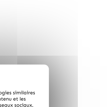
ogies similaires
ntenu et les
éseaux sociaux.