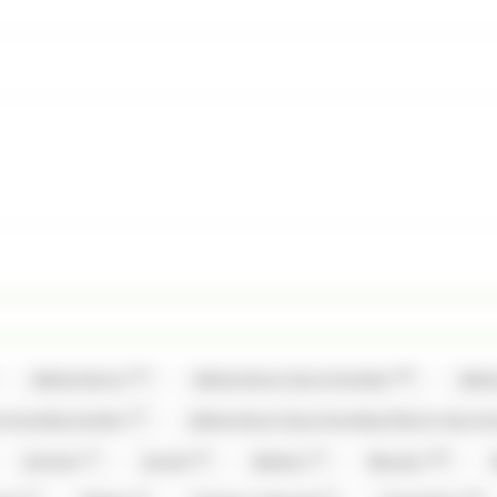
(12)
(35)
Allobonbons
Allobonbons Gourmandise
Allo
(2)
urmandise,Haribo
Allobonbons Gourmandise,Pierrot Gour
(7)
(6)
(3)
(20)
Artzner
Auzier
Balisto
Baudry