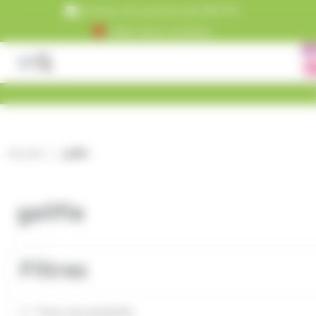
Panneau de gestion des cookies
Livraison est gratuite dès 99€ TTC
+5000 clients satisfaits
Accueil
gelifie
gelifie
Filtres
Tous nos produits