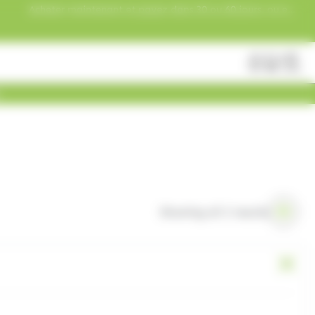
Acheter maintenant et payez dans 30 ou 60 jours, ou en
3 versements !
Fermer
Rechercher
des
produits
Showing all 3 results