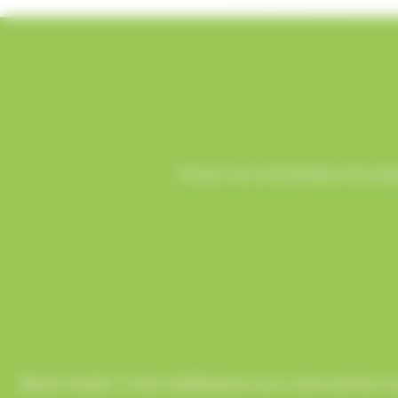
Toutes vos commandes sont prépa
Besoin d’aide ? Chez AlloBonbons.com, notre service co