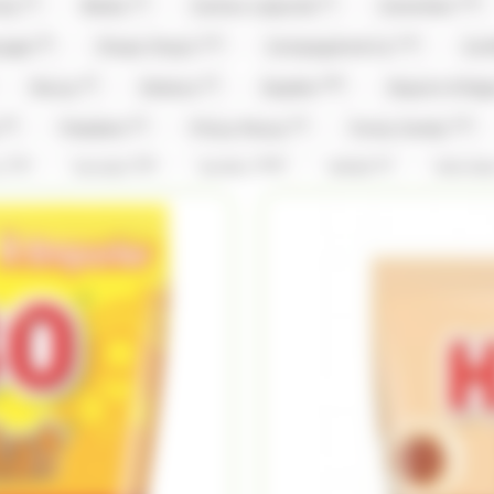
(1)
(1)
(1)
(15)
nty
Brabo
Cachou Lajaunie
Carambar
(5)
(12)
(14)
ouges
Chupa Chup's
Compagnie & Co
Con
(2)
(2)
(59)
Doucy
Dubaco
Dupleix
Dupont d'Isi
(9)
(3)
(3)
(12)
y
Freedent
Frizzy Pazzy
Funny Candy
(14)
(26)
(156)
(1)
x
Hamlet
Haribo
Hibiki
Hitschl
(2)
(3)
(1)
(1)
Kinder
Kit Kat
Kit Kat,Nestle
Klaus
(5)
(5)
(31)
(1)
vin
Lilamand
Lindt
Lion
Loc Mar
)
(3)
(2)
Mademoiselle De Margaux
Maffren
Maison 
(8)
(1)
(5)
(1)
(3
Michoko
Milka
Moinet
Mr.Freeze
(3)
(2)
(1)
(26)
ks
Pralibel
Rainbow Pop
Revillon
R
(1)
(1)
(5)
(1)
Schaal
Silvarem
Smarties
Smarties
(2)
(1)
(4)
(9)
Tabby
Taittinger
Têtes Brulées
Tob
(14)
(108)
(28)
(4)