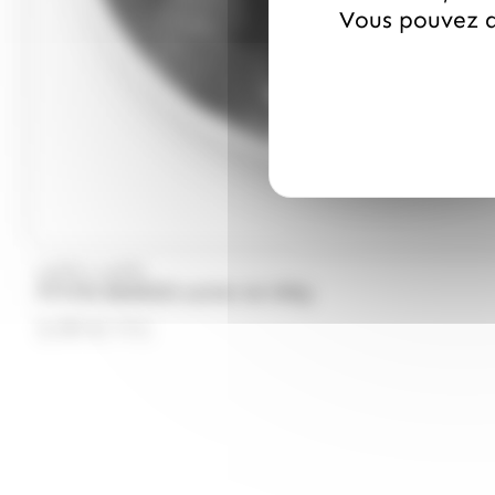
Vous pouvez a
/
LUTTI
LUTTI
PTITES BERRIES sachet de 500g
5.99
€
TTC