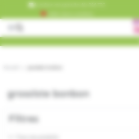
Panneau de gestion des cookies
Livraison est gratuite dès 99€ TTC
+5000 clients satisfaits
Accueil
grossiste bonbon
grossiste bonbon
Filtres
Tous nos produits