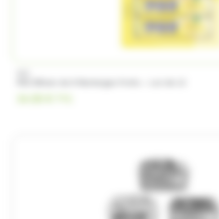
PEZ
PEZ Blister de 8 Recharges Fruits – Lot de 12
24.50
€
TTC