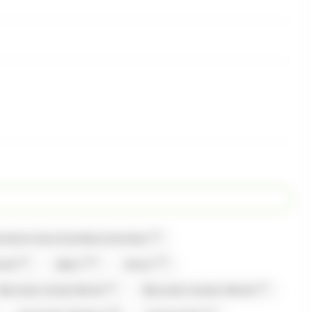
(1)
bonbons Gourmandise,Carambar
(2)
(13)
(17)
mand
Alpro
Amos
(2)
(1)
Bazooka Candy Brand
Bazooka Candy's Brand