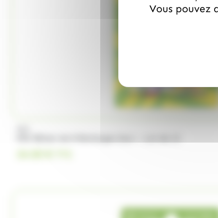
Vous pouvez a
PEZ
PEZ Blister de 8 Recharges Sour – Lot de 12
24.50
€
TTC