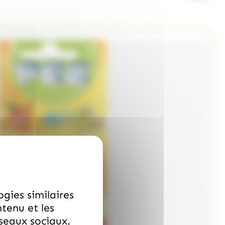
ogies similaires
ntenu et les
éseaux sociaux.