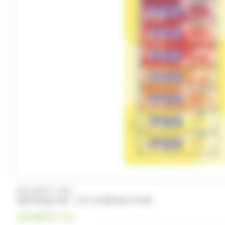
Trefin
Trolli
Twix
Tyrells
Ty
(4)
(2)
(1)
Whisky du monde
Wrigleys
Yamazakura
/
SOLINEST
PEZ
Recharge Pez : 12 x 8 Blisters fruits
24.50
€
TTC