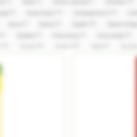
(1)
(1)
(1)
(15)
nty
Brabo
Cachou Lajaunie
Carambar
(5)
(12)
(14)
ouges
Chupa Chup's
Compagnie & Co
Con
(2)
(2)
(59)
Doucy
Dubaco
Dupleix
Dupont d'Isi
(9)
(3)
(3)
(12)
y
Freedent
Frizzy Pazzy
Funny Candy
(14)
(26)
(156)
(1)
x
Hamlet
Haribo
Hibiki
Hitschl
(2)
(3)
(1)
(1)
Kinder
Kit Kat
Kit Kat,Nestle
Klaus
(5)
(5)
(31)
(1)
vin
Lilamand
Lindt
Lion
Loc Mar
)
(3)
(2)
Mademoiselle De Margaux
Maffren
Maison 
(8)
(1)
(5)
(1)
(3
Michoko
Milka
Moinet
Mr.Freeze
(3)
(2)
(1)
(26)
ks
Pralibel
Rainbow Pop
Revillon
R
(1)
(1)
(5)
(1)
Schaal
Silvarem
Smarties
Smarties
(2)
(1)
(4)
(9)
Tabby
Taittinger
Têtes Brulées
Tob
(14)
(108)
(28)
(4)