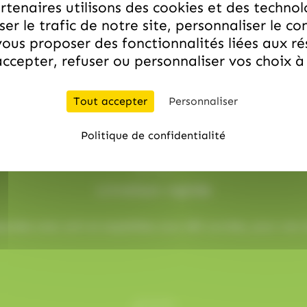
tenaires utilisons des cookies et des technol
er le trafic de notre site, personnaliser le co
ous proposer des fonctionnalités liées aux r
ccepter, refuser ou personnaliser vos choix 
Tout accepter
Personnaliser
Politique de confidentialité
Livraison rapide
rées avec soin et expédiées sous 48h ouvrées, pour une ré