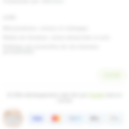
Commande par référence
AIDE
Rétractations, retours et échanges
Délais de livraison, zones desservies et prix
Politique de protection de vos données
personnelles
SCANNER
© 2026 développement web fait par
Ocsalis
dans le
Cantal