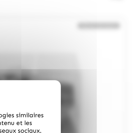
Bientôt de retour
ogies similaires
ntenu et les
éseaux sociaux.