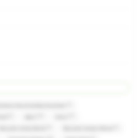
(1)
bonbons Gourmandise,Carambar
(2)
(13)
(17)
mand
Alpro
Amos
(2)
(1)
Bazooka Candy Brand
Bazooka Candy's Brand