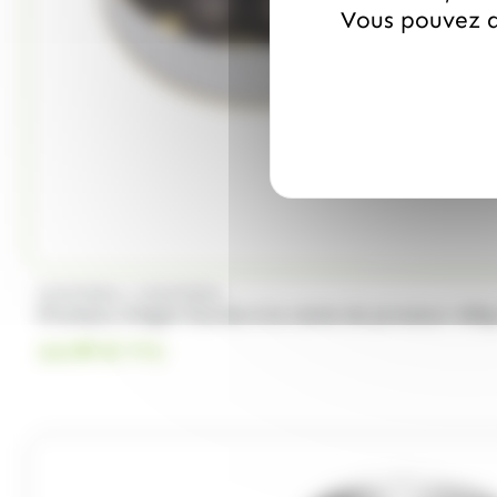
Vous pouvez a
/
COUFIDOU
COUFIDOU
Pruneaux d'Agen fourrés à la creme de pruneaux 400g
14.99
€
TTC