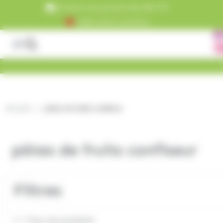
Panneau de gestion des cookies
Livraison est gratuite dès 99€ TTC
+5000 clients satisfaits
Accueil
pâtes de fruits confiseur
pâtes de fruits confiseur
Filtres
Tous nos produits