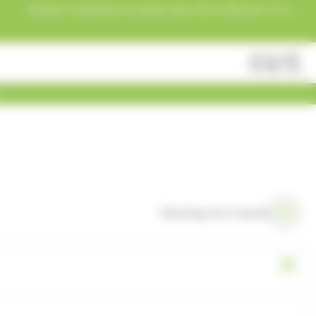
Acheter maintenant et payez dans 30 ou 60 jours, ou en
3 versements !
Fermer
Rechercher
des
produits
Showing all 6 results