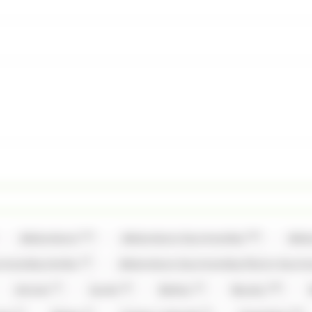
(12)
(35)
Allobonbons
Allobonbons Gourmandise
Allo
(2)
urmandise,Haribo
Allobonbons Gourmandise,Pierrot Gour
(7)
(6)
(3)
(20)
Artzner
Auzier
Balisto
Baudry