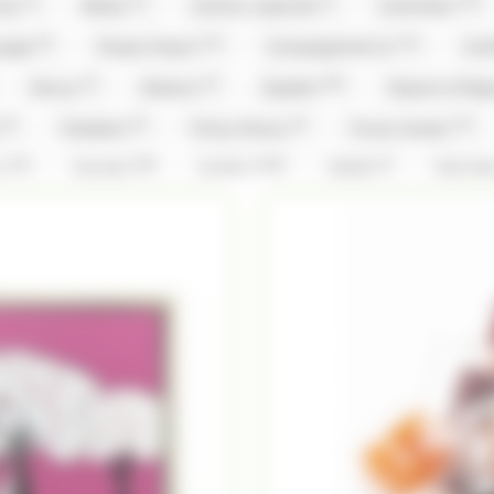
(1)
(1)
(1)
(15)
nty
Brabo
Cachou Lajaunie
Carambar
(5)
(12)
(14)
ouges
Chupa Chup's
Compagnie & Co
Con
(2)
(2)
(59)
Doucy
Dubaco
Dupleix
Dupont d'Isi
(9)
(3)
(3)
(12)
y
Freedent
Frizzy Pazzy
Funny Candy
(14)
(26)
(156)
(1)
x
Hamlet
Haribo
Hibiki
Hitschl
(2)
(3)
(1)
(1)
Kinder
Kit Kat
Kit Kat,Nestle
Klaus
(5)
(5)
(31)
(1)
vin
Lilamand
Lindt
Lion
Loc Mar
)
(3)
(2)
Mademoiselle De Margaux
Maffren
Maison 
(8)
(1)
(5)
(1)
(3
Michoko
Milka
Moinet
Mr.Freeze
(3)
(2)
(1)
(26)
ks
Pralibel
Rainbow Pop
Revillon
R
(1)
(1)
(5)
(1)
Schaal
Silvarem
Smarties
Smarties
(2)
(1)
(4)
(9)
Tabby
Taittinger
Têtes Brulées
Tob
(14)
(108)
(28)
(4)