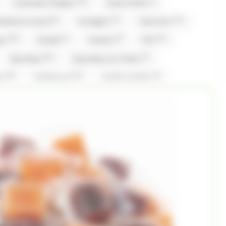
(16)
(7)
Caramels d'Isigny
Carte Noire
(8)
(11)
(11)
fiserie du Nord
Corsiglia
Côte D'or
(10)
(1)
(5)
(27)
gny
Evadé
Ferrero
Fini
(16)
(7)
Gavottes
Gavottes,Loc Maria
(16)
(13)
(1)
er
Hollywood
Hubba Hubba
(1)
(1)
(20)
(15)
Komasa
Koriyama
Krema
Kubli
(16)
(1)
(2)
ia
Loche lomond
Look o Look
(6)
(42)
(6)
Gavottes
Maison PECOU
Maison Pécou
)
(7)
(1)
(3)
(7)
Nestle
Nuts
Oréo
Patrelle
(1)
(3)
(1)
eynaud
RICOLA
Ritter Sport
(1)
(1)
(3)
(1)
Snickers
St Michel
Stimorol
(8)
(3)
(2)
lerone
Togouchi
Traou Mad
(2)
(5)
(4)
(67)