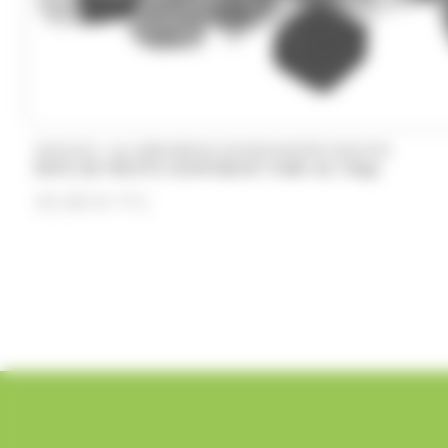
/
DUPLEIX
ALLOBONBONS GOURMANDISE,DUPLEIX
PATE DE FRUITS CONFISEUR TUBO de 750gr
33.50
€
TTC