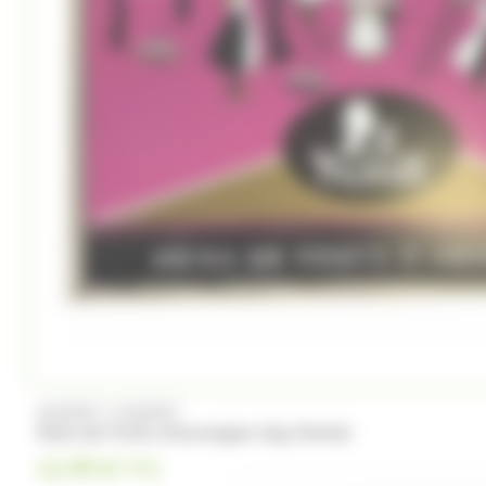
Trefin
Trolli
Twix
Tyrells
Ty
(4)
(2)
(1)
Whisky du monde
Wrigleys
Yamazakura
/
MOINET
MOINET
Pate de Fruits d'Auvergne 1kg Moinet
12.99
€
TTC