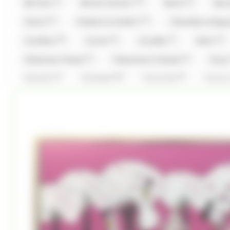
(1)
(32)
(6)
Be Nuts
Bonne maman
Bool's
Bou
(4)
(11)
Cemoi
Chabert et Guillot
Chevaliers d'Arg
(8)
(4)
(7)
(4)
Coufidou
Crunch
Cruzilles
Daim
(1)
(6)
Fisherman Friend
Fisherman's Friends
Fizz
(1)
(16)
(5)
Granola
Guisabel
Gumuche
Guyau
(1)
(1)
(18)
Hwayo
Intervan
Jules Destrooper
(2)
(2)
L'Artisan Chocolatier
La Pie Qui Chante
Lan
(3)
(34)
(1)
(2
Look O'Look
Lutti
M&M'S
M&M'S
(8)
(7)
(6)
Malabar
Mars
Mentos
Mentos Gum
(8)
(2)
(23)
Pez
Picttolin
Pierrot Gourmand
pi
(13)
(22)
(4)
Rohan
Roy René
Ruinart
Sakurao
(1)
(1)
(2)
Stoptou
Stoptou
Suchards
Suntory
(11)
(16)
(1)
(1)