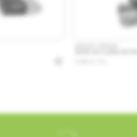
/
DUPLEIX
DUPLEIX
Sachet de 11 pâtes de frui
9.90
€
TTC