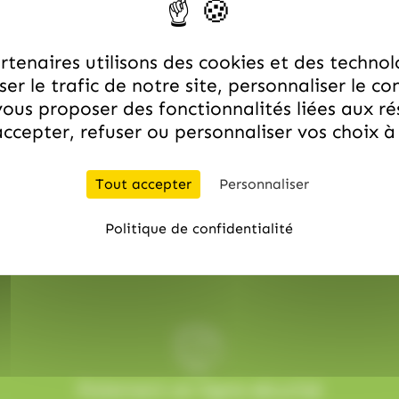
tenaires utilisons des cookies et des technol
er le trafic de notre site, personnaliser le co
ous proposer des fonctionnalités liées aux r
ccepter, refuser ou personnaliser vos choix 
Service commerciale dédiée
Tout accepter
Personnaliser
mmercial dédié vous suit avec attention, réactivité et b
sucrée !
contact@allobonbons.com
/ 01.45.79.79.42
Politique de confidentialité
Paiement en ligne sécurisé