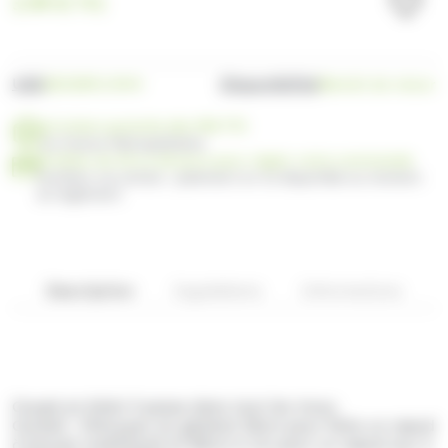
3.99
€
TTC
UGS
Disponibilité
DEIORFU.9MM
Bientôt de retour
Livraison gratuite dès 99€ TTC
en France Métropolitaine
Profitez de 30 ou 60 jours pour régler votre commande
Facilitez vos achats : paiement en 3x disponible au moment
du règlement
Description
Ingrédients
Informations
Coupé en biais il passe dans tout les trous.
Conseil : Prévoyez en général 30cm pour faire un nœud
à boucle traditionel et 80cm à 1m pour un nœud aux 4