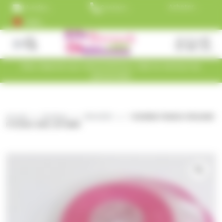
Panneau de gestion des cookies
Aller au contenu
Acheter
Livraison
Contactez
maintenant
est
nos
+5000
et payez
gratuite
commerciaux
clients
dans 30 ou
dès 99€
au
satisfaits
60 jours, ou
TTC
01.45.79.79.42
en 3
versements !
Fermer
Site réservé aux Associations, CSE et Amical du
personnels
Rechercher
des
produits
Accueil
Boutique
DRAGÉES
1 BOBINE RUBAN ORGANDI
FUCHSIA 25M LAR 9MM