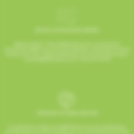
Service commerciale dédiée
Besoin d’aide ? Chez AlloBonbons.com, notre service
commercial dédié vous suit avec attention, réactivité et bonne
humeur pour que chaque événement soit une réussite sucrée !
contact@allobonbons.com
/ 01.45.79.79.42
Paiement en ligne sécurisé
Le paiement en ligne sur AlloBonbons.com est entièrement
sécurisé grâce au protocole SSL et à nos partenaires bancaires