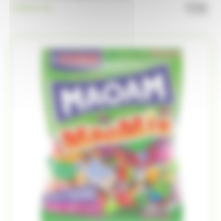
quanti
9.99
€
TTC