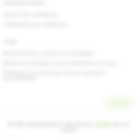
INFORMATIONS
Suivre ma commande
Commande par référence
AIDE
Rétractations, retours et échanges
Délais de livraison, zones desservies et prix
Politique de protection de vos données
personnelles
SCANNER
© 2026 développement web fait par
Ocsalis
dans le
Cantal