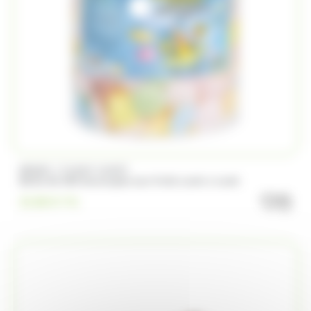
/
BRABO
FUNNY CANDY
Boite de 500 Soucoupes aux fruits Look o Look
quanti
23.00
€
TTC