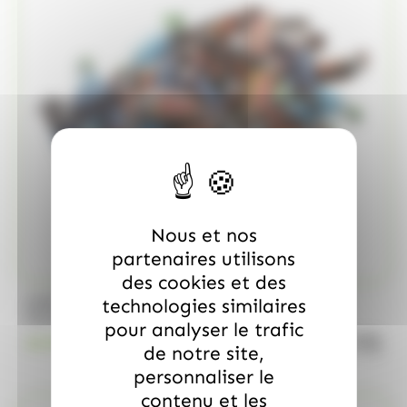
Nous et nos
partenaires utilisons
des cookies et des
/
technologies similaires
MARS
ALLOBONBONS GOURMANDISE
Too Mini, sac de 700gr
pour analyser le trafic
quanti
18.99
€
TTC
de notre site,
personnaliser le
contenu et les