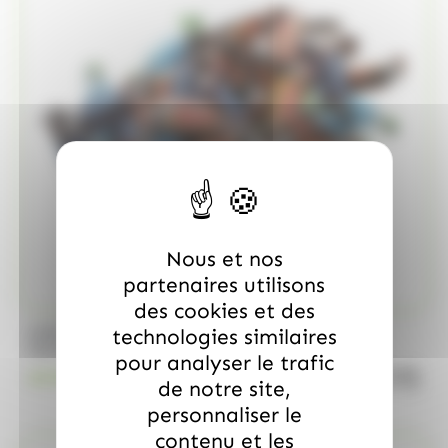
Nous et nos
partenaires utilisons
des cookies et des
/
technologies similaires
MARS
ALLOBONBONS GOURMANDISE
Too Mini, sac de 700gr
pour analyser le trafic
quanti
18.99
€
TTC
de notre site,
personnaliser le
contenu et les