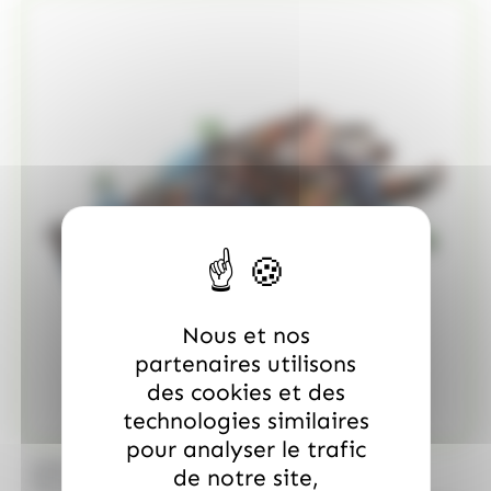
Nous et nos
partenaires utilisons
des cookies et des
technologies similaires
pour analyser le trafic
/
MARS
ALLOBONBONS GOURMANDISE
de notre site,
Too Mini, sac de 700gr