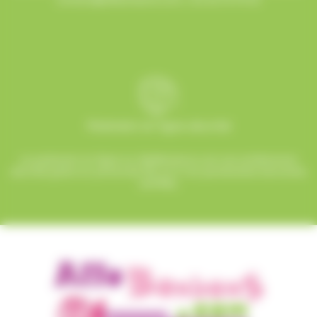
Paiement en ligne sécurisé
Le paiement en ligne sur AlloBonbons.com est entièrement
sécurisé grâce au protocole SSL et à nos partenaires bancaires
certifiés.