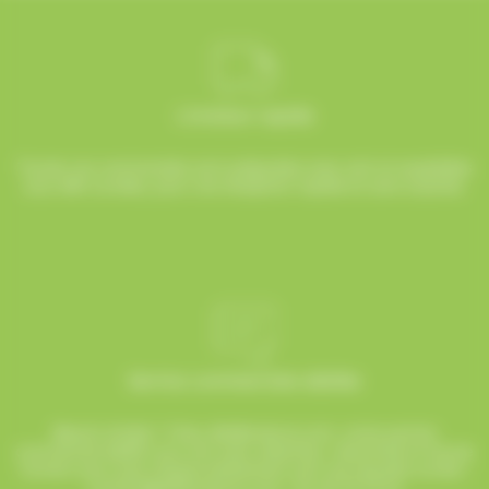
Livraison rapide
Toutes vos commandes sont préparées avec soin et expédiées
sous 48h ouvrées, pour une réception rapide et sans surprise.
Service commerciale dédiée
Besoin d’aide ? Chez AlloBonbons.com, notre service
commercial dédié vous suit avec attention, réactivité et bonne
humeur pour que chaque événement soit une réussite sucrée !
contact@allobonbons.com
/ 01.45.79.79.42