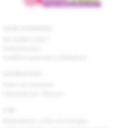
NOTRE ENTREPRISE
Qui sommes nous ?
Contactez-nous
Conditions générales d'utilisations
INFORMATIONS
Suivre ma commande
Commande par référence
AIDE
Rétractations, retours et échanges