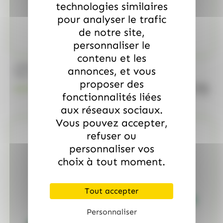
technologies similaires
pour analyser le trafic
de notre site,
personnaliser le
contenu et les
/
MARS
ALLOBONBONS GOURMANDISE
annonces, et vous
Too Mini, sac de 700gr
proposer des
quanti
18.99
€
TTC
fonctionnalités liées
aux réseaux sociaux.
Vous pouvez accepter,
refuser ou
personnaliser vos
choix à tout moment.
Tout accepter
Personnaliser