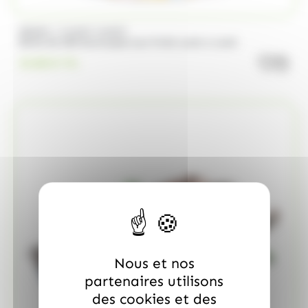
/
BRABO
FUNNY CANDY
Boite de 500 Soucoupes aux fruits Look o Look
quanti
23.00
€
TTC
Nous et nos
partenaires utilisons
des cookies et des