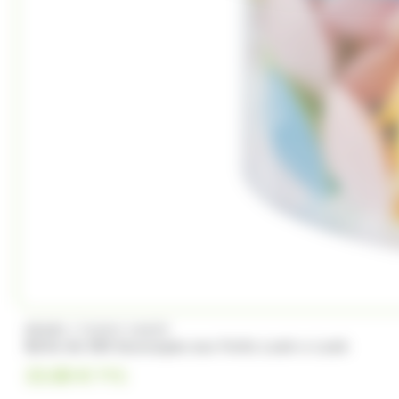
/
BRABO
FUNNY CANDY
Boite de 500 Soucoupes aux fruits Look o Look
23.00
€
TTC