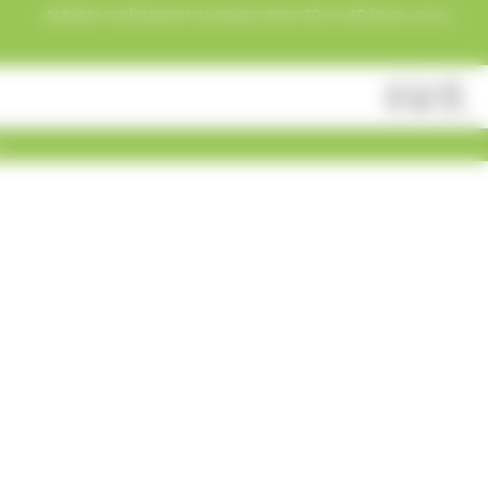
Acheter maintenant et payez dans 30 ou 60 jours, ou en
3 versements !
Fermer
Rechercher
des
produits