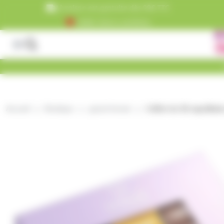
Panneau de gestion des cookies
Livraison est gratuite dès 99€ TTC
+5000 clients satisfaits
Accueil
Boutique
grand format
Coffret de 36 napolitai