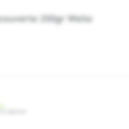
écouverte 250gr Weiss
nde
 du règlement