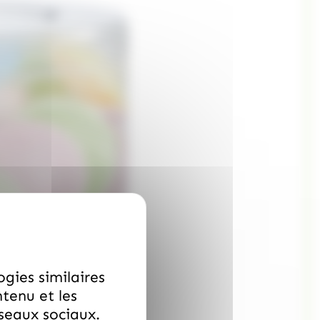
ogies similaires
ntenu et les
éseaux sociaux.