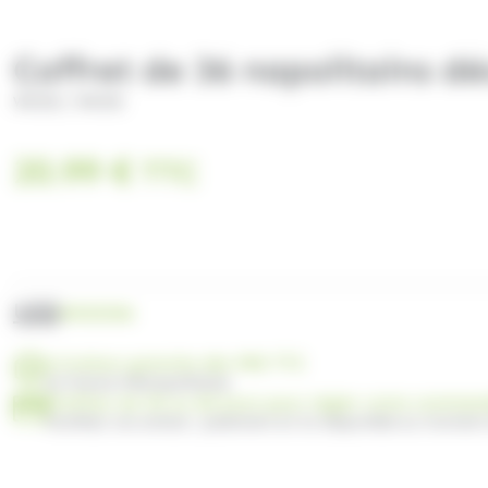
Coffret de 36 napolitains d
/
WEISS
WEISS
20.99
€
TTC
UGS
W030306
Livraison gratuite dès 99€ TTC
en France Métropolitaine
Profitez de 30 ou 60 jours pour régler votre comma
Facilitez vos achats : paiement en 3x disponible au moment