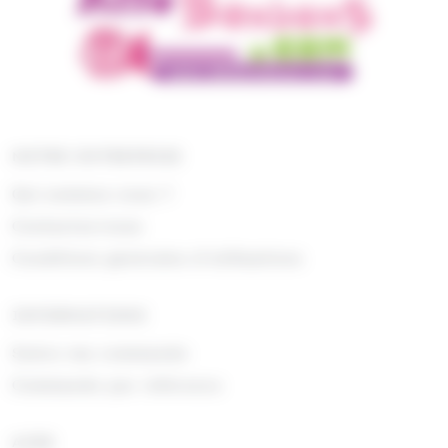
NOTRE ENTREPRISE
Qui sommes nous ?
Contactez-nous
Conditions générales d'utilisations
INFORMATIONS
Suivre ma commande
Commande par référence
AIDE