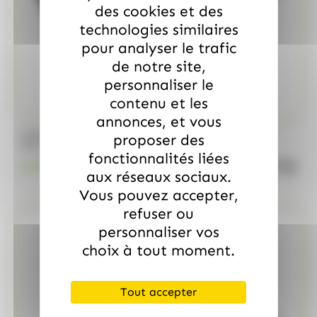
des cookies et des
technologies similaires
pour analyser le trafic
de notre site,
personnaliser le
contenu et les
annonces, et vous
/
MARS
ALLOBONBONS GOURMANDISE
proposer des
Too Mini, sac de 700gr
fonctionnalités liées
quanti
18.99
€
TTC
aux réseaux sociaux.
Vous pouvez accepter,
refuser ou
personnaliser vos
choix à tout moment.
Tout accepter