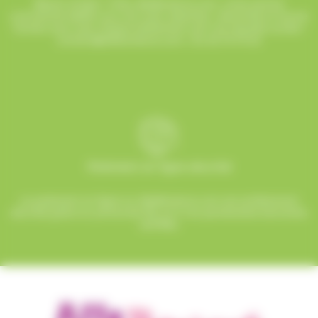
Besoin d’aide ? Chez AlloBonbons.com, notre service
commercial dédié vous suit avec attention, réactivité et bonne
humeur pour que chaque événement soit une réussite sucrée !
contact@allobonbons.com
/ 01.45.79.79.42
Paiement en ligne sécurisé
Le paiement en ligne sur AlloBonbons.com est entièrement
sécurisé grâce au protocole SSL et à nos partenaires bancaires
certifiés.