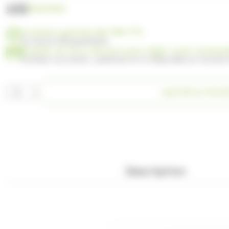
UGS
SO622023
Livraison gratuite dès 99€ TTC
en France Métropolitaine
Profitez de 30 ou 60 jours pour régler votre comma
Facilitez vos achats : paiement en 3x disponible au moment
quantité
AJOUTER AU PANI
de
AMOS
FRUITS
FRAISE
4D
120GR
Description