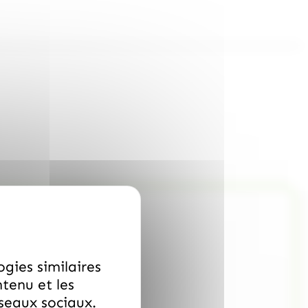
ogies similaires
ntenu et les
éseaux sociaux.