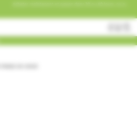
Acheter maintenant et payez dans 30 ou 60 jours, ou en
3 versements !
Fermer
Rechercher
des
produits
 FRAISE 4D 120GR