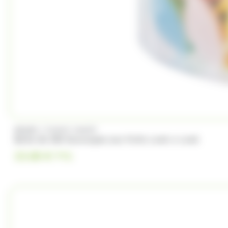
/
BRABO
FUNNY CANDY
Boite de 500 Soucoupes aux fruits Look o Look
23.00
€
TTC