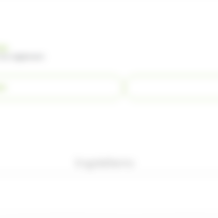
nde
 du règlement
ER
Ingrédients