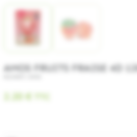
AMOS FRUITS FRAISE 4D 1
/
SOLINEST
AMOS
2.20
€
TTC