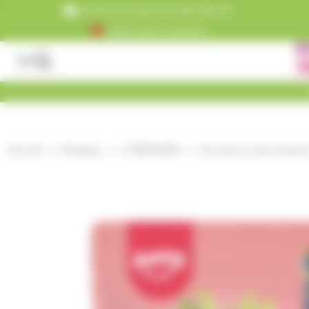
Panneau de gestion des cookies
Livraison est gratuite dès 99€ TTC
+5000 clients satisfaits
Accueil
Boutique
CONFISERIE
Du mini au maxi sachets