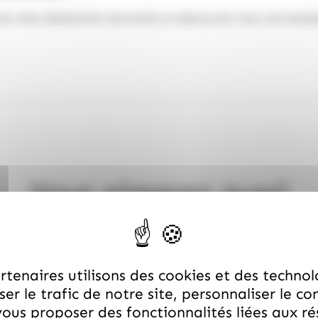
te chez Génération Souvenirs et découvrez tous nos
bonbo
Vous aimerez aussi
tenaires utilisons des cookies et des technol
er le trafic de notre site, personnaliser le co
ous proposer des fonctionnalités liées aux r