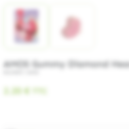
AMOS Gummy Diamond Hear
/
SOLINEST
AMOS
2.20
€
TTC