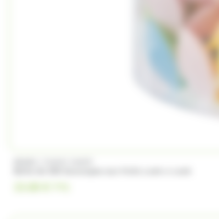
/
BRABO
FUNNY CANDY
Boite de 500 Soucoupes aux fruits Look o Look
23.00
€
TTC