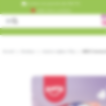
Panneau de gestion des cookies
Livraison est gratuite dès 99€ TTC
+5000 clients satisfaits
Accueil
Boutique
stoptou reglisse 165g
AMOS Gummy D