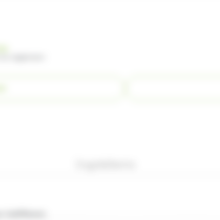
nde
 du règlement
ER
Ingrédients
 indifférent.