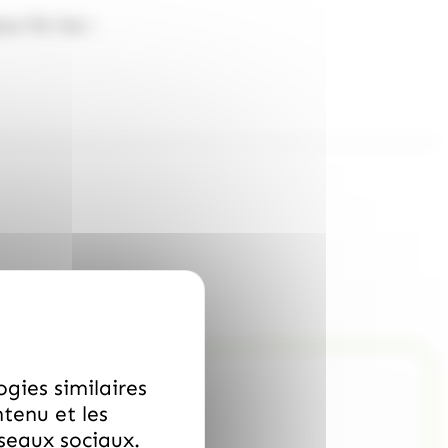
ns Tik Tok
!
ogies similaires
ntenu et les
éseaux sociaux.