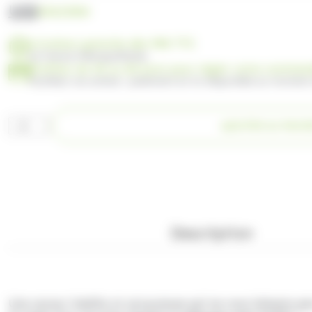
UGS
SO622004
Livraison gratuite dès 99€ TTC
en France Métropolitaine
Profitez de 30 ou 60 jours pour régler votre comma
Facilitez vos achats : paiement en 3x disponible au moment
quantité
AJOUTER AU PANI
de
AMOS
Gummy
Diamond
Heart
4D
120gr
Description
Une saveur inédite et savoureuse qui ne vous laissera pas