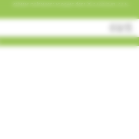
Acheter maintenant et payez dans 30 ou 60 jours, ou en
3 versements !
Fermer
Rechercher
des
produits