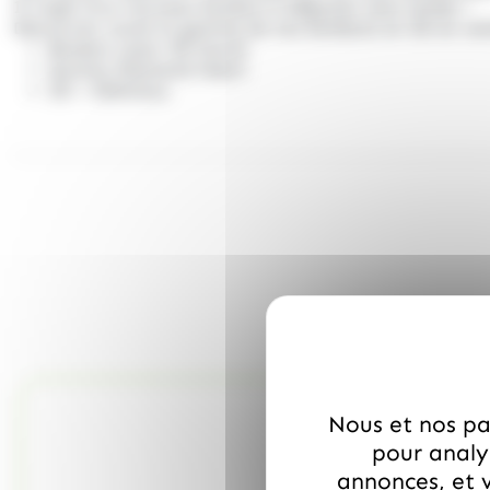
Il s'agit d'un
nouveau bonbon
à déguster sans tarder !
Découvrez toute la gamme de nos
bonbons en 3D
en ven
Bonbon coeur 4D fourré
Gummy Diamond Heart
3D + Delicious
Nous et nos par
pour analys
annonces, et v