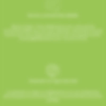
Service commerciale dédiée
Besoin d’aide ? Chez AlloBonbons.com, notre service
commercial dédié vous suit avec attention, réactivité et bonne
humeur pour que chaque événement soit une réussite sucrée !
contact@allobonbons.com
/ 01.45.79.79.42
Paiement en ligne sécurisé
Le paiement en ligne sur AlloBonbons.com est entièrement
sécurisé grâce au protocole SSL et à nos partenaires bancaires
certifiés.