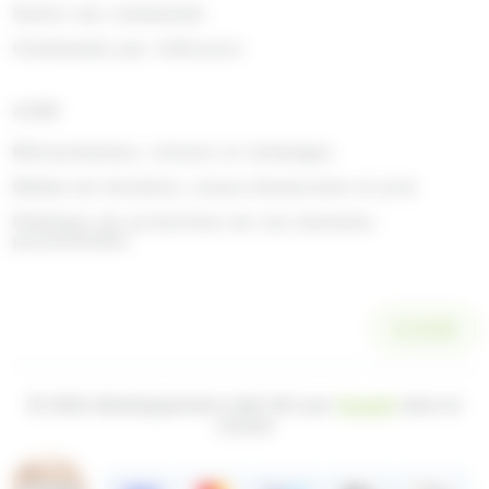
Suivre ma commande
Commande par référence
AIDE
Rétractations, retours et échanges
Délais de livraison, zones desservies et prix
Politique de protection de vos données
personnelles
SCANNER
© 2026 développement web fait par
Ocsalis
dans le
Cantal