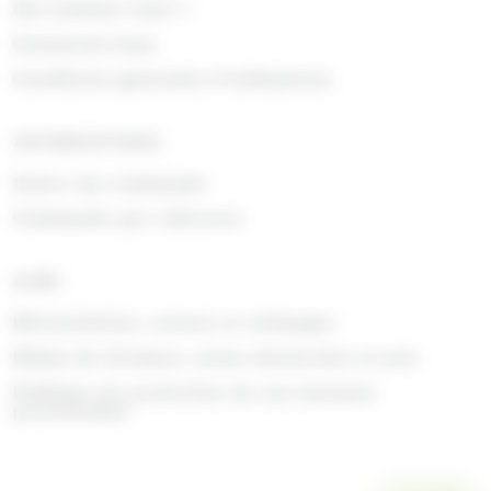
Qui sommes nous ?
Contactez-nous
Conditions générales d'utilisations
INFORMATIONS
Suivre ma commande
Commande par référence
AIDE
Rétractations, retours et échanges
Délais de livraison, zones desservies et prix
Politique de protection de vos données
personnelles