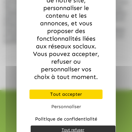
de notre site,
être dégustées seules, accompagnées d’un café ou d’un
personnaliser le
thé, ou utilisées comme ingrédient pour sublimer vos
créations sucrées : décoration de desserts, intégration
contenu et les
dans des entremets, bases croustillantes ou encore en
annonces, et vous
brisure pour apporter du croquant.
proposer des
Leur goût délicatement sucré et leur texture aérienne
en font un produit premium, apprécié autant pour sa
fonctionnalités liées
qualité que pour son authenticité.
aux réseaux sociaux.
Vous pouvez accepter,
refuser ou
personnaliser vos
choix à tout moment.
Tout accepter
Personnaliser
Politique de confidentialité
Livraison rapide
Tout refuser