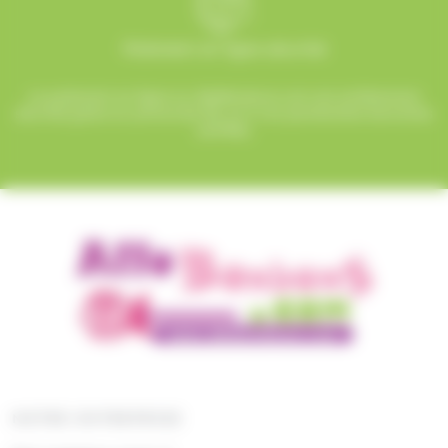
Paiement en ligne sécurisé
Le paiement en ligne sur AlloBonbons.com est entièrement
sécurisé grâce au protocole SSL et à nos partenaires bancaires
certifiés.
NOTRE ENTREPRISE