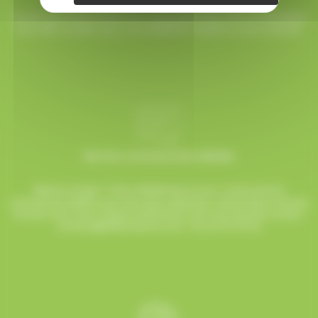
Toutes vos commandes sont préparées avec soin et expédiées
sous 48h ouvrées, pour une réception rapide et sans surprise.
Service commerciale dédiée
Besoin d’aide ? Chez AlloBonbons.com, notre service
commercial dédié vous suit avec attention, réactivité et bonne
humeur pour que chaque événement soit une réussite sucrée !
contact@allobonbons.com
/ 01.45.79.79.42