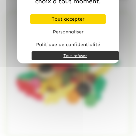
choix à tout moment.
Tout accepter
Personnaliser
Politique de confidentialité
Tout refuser