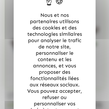
Nous et nos
partenaires utilisons
des cookies et des
technologies similaires
pour analyser le trafic
de notre site,
personnaliser le
contenu et les
annonces, et vous
proposer des
fonctionnalités liées
aux réseaux sociaux.
Vous pouvez accepter,
/
MARS
ALLOBONBONS GOURMANDISE
refuser ou
Too Mini, sac de 700gr
personnaliser vos
quanti
18.99
€
TTC