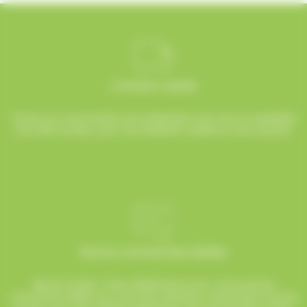
Livraison rapide
Toutes vos commandes sont préparées avec soin et expédiées
sous 48h ouvrées, pour une réception rapide et sans surprise.
Service commerciale dédiée
Besoin d’aide ? Chez AlloBonbons.com, notre service
commercial dédié vous suit avec attention, réactivité et bonne