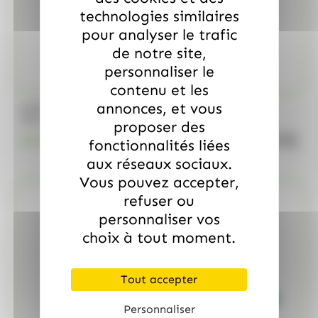
technologies similaires
pour analyser le trafic
de notre site,
personnaliser le
contenu et les
annonces, et vous
/
MARS
ALLOBONBONS GOURMANDISE
Too Mini, sac de 700gr
proposer des
quanti
18.99
€
TTC
fonctionnalités liées
aux réseaux sociaux.
Vous pouvez accepter,
refuser ou
personnaliser vos
choix à tout moment.
Tout accepter
Personnaliser