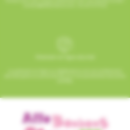
humeur pour que chaque événement soit une réussite sucrée !
contact@allobonbons.com
/ 01.45.79.79.42
Paiement en ligne sécurisé
Le paiement en ligne sur AlloBonbons.com est entièrement
sécurisé grâce au protocole SSL et à nos partenaires bancaires
certifiés.