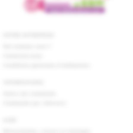
NOTRE ENTREPRISE
Qui sommes nous ?
Contactez-nous
Conditions générales d'utilisations
INFORMATIONS
Suivre ma commande
Commande par référence
AIDE
Rétractations, retours et échanges