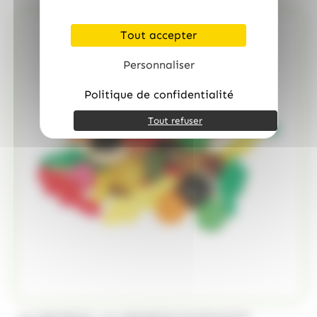
Tout accepter
Personnaliser
Politique de confidentialité
Tout refuser
/