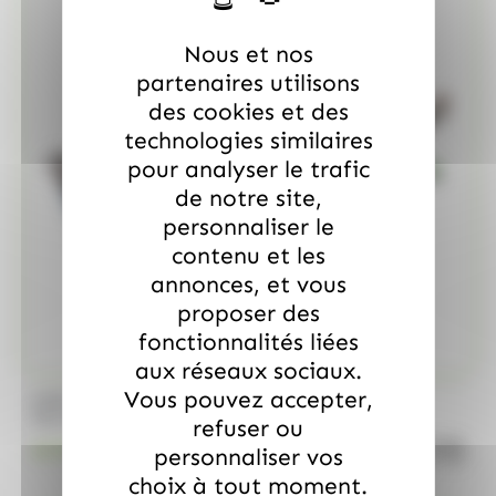
Nous et nos
partenaires utilisons
des cookies et des
technologies similaires
pour analyser le trafic
de notre site,
personnaliser le
contenu et les
annonces, et vous
proposer des
fonctionnalités liées
aux réseaux sociaux.
Vous pouvez accepter,
/
MARS
ALLOBONBONS GOURMANDISE
Too Mini, sac de 700gr
refuser ou
quanti
18.99
€
TTC
personnaliser vos
choix à tout moment.