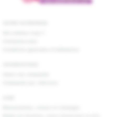
NOTRE ENTREPRISE
Qui sommes nous ?
Contactez-nous
Conditions générales d'utilisations
INFORMATIONS
Suivre ma commande
Commande par référence
AIDE
Rétractations, retours et échanges
Délais de livraison, zones desservies et prix