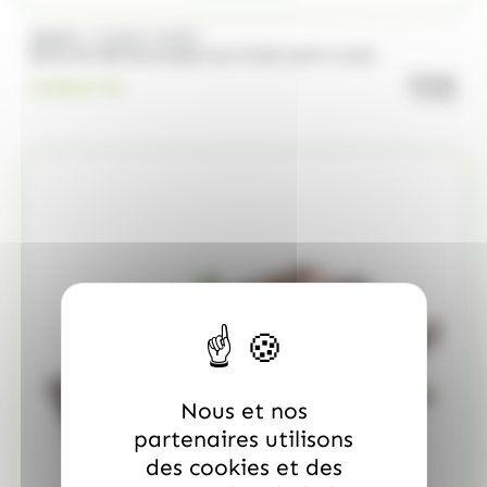
/
BRABO
FUNNY CANDY
Boite de 500 Soucoupes aux fruits Look o Look
quanti
23.00
€
TTC
Nous et nos
partenaires utilisons
des cookies et des