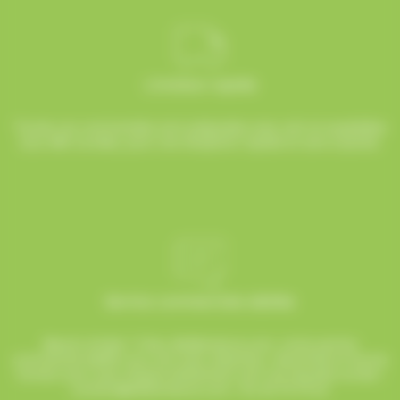
Livraison rapide
Toutes vos commandes sont préparées avec soin et expédiées
sous 48h ouvrées, pour une réception rapide et sans surprise.
Service commerciale dédiée
Besoin d’aide ? Chez AlloBonbons.com, notre service
commercial dédié vous suit avec attention, réactivité et bonne
humeur pour que chaque événement soit une réussite sucrée !
contact@allobonbons.com
/ 01.45.79.79.42