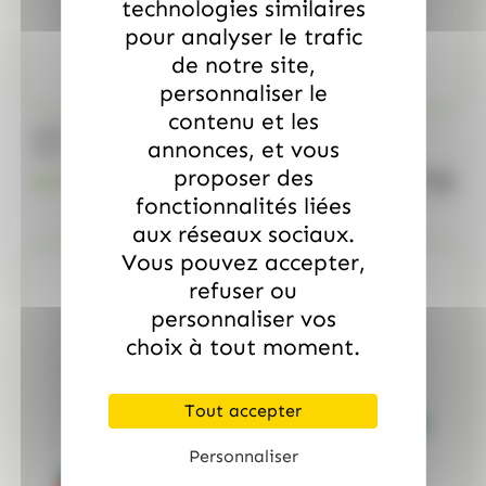
technologies similaires
pour analyser le trafic
de notre site,
personnaliser le
contenu et les
/
MARS
ALLOBONBONS GOURMANDISE
annonces, et vous
Too Mini, sac de 700gr
proposer des
quanti
18.99
€
TTC
fonctionnalités liées
aux réseaux sociaux.
Vous pouvez accepter,
refuser ou
personnaliser vos
choix à tout moment.
Tout accepter
Personnaliser