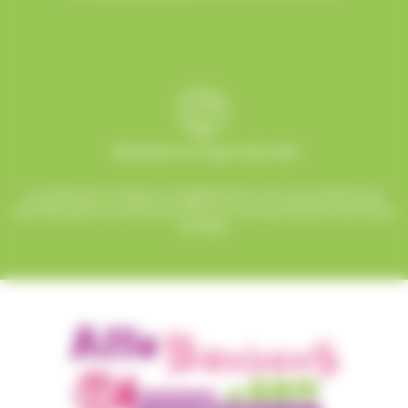
Paiement en ligne sécurisé
Le paiement en ligne sur AlloBonbons.com est entièrement
sécurisé grâce au protocole SSL et à nos partenaires bancaires
certifiés.