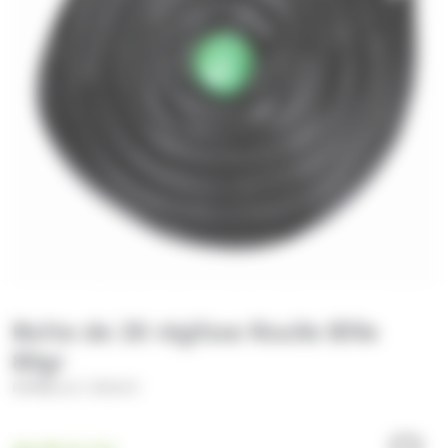
Boite de 28 réglisse Roulle Bille
80gr
/
PATRELLE
DOUCY