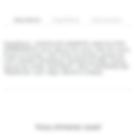
Description
Ingrédients
Informations
Ingrédients : CHOCOLATS ASSORTIS. SANS GLUTEN
INGRÉDIENTS: Sucre, Beurre de cacao, Pâte de cacao,
Cacao en poudre, LAIT entier en poudre, graisse de
LAIT anhydre, Émulsifiant: lécithine de SOJA, Arôme
naturel de vanille. CONTIENT / PEUT CONTENIR DES
TRACES DE: LAIT, SOJA, FRUITS À COQUE
Vous aimerez aussi