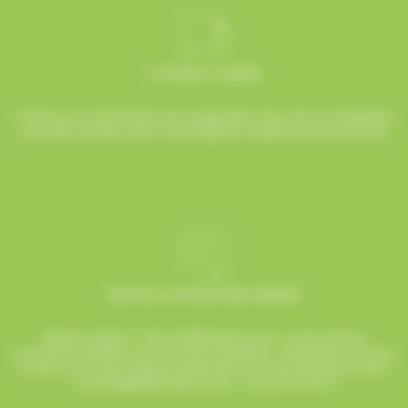
Livraison rapide
Toutes vos commandes sont préparées avec soin et expédiées
sous 48h ouvrées, pour une réception rapide et sans surprise.
Service commerciale dédiée
Besoin d’aide ? Chez AlloBonbons.com, notre service
commercial dédié vous suit avec attention, réactivité et bonne
humeur pour que chaque événement soit une réussite sucrée !
contact@allobonbons.com
/ 01.45.79.79.42