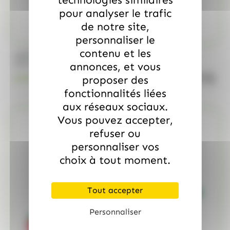
technologies similaires
pour analyser le trafic
de notre site,
personnaliser le
contenu et les
/
MARS
ALLOBONBONS GOURMANDISE
Too Mini, sac de 700gr
annonces, et vous
quanti
proposer des
18.99
€
TTC
fonctionnalités liées
aux réseaux sociaux.
Vous pouvez accepter,
refuser ou
personnaliser vos
choix à tout moment.
Tout accepter
Personnaliser