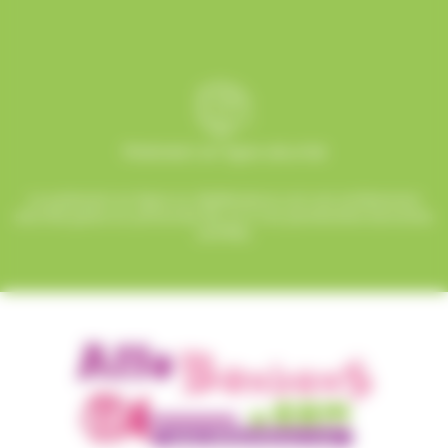
Paiement en ligne sécurisé
Le paiement en ligne sur AlloBonbons.com est entièrement
sécurisé grâce au protocole SSL et à nos partenaires bancaires
certifiés.