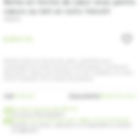
Boîte en forme de cœur avec petits
cœurs au lait et noirs Venchi
VENCHI
8.30
€
TTC
Petite boîte en forme de cœur, parfaite pour
surprendre les âmes les plus romantiques, contenant
des petits cœurs de chocolat au lait moelleux et noirs
extra intenses 75% à base de plantes.
UGS
Disponibilité
VC144125
Bientôt de retour
Livraison gratuite dès 99€ TTC
en France Métropolitaine
Profitez de 30 ou 60 jours pour régler votre commande
Facilitez vos achats : paiement en 3x disponible au moment
du règlement