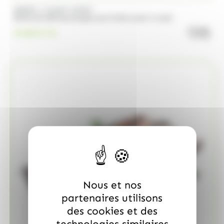
/
BRABO
FUNNY CANDY
Boite de 500 Soucoupes aux fruits Look o Look
quanti
23.00
€
TTC
Nous et nos
partenaires utilisons
des cookies et des