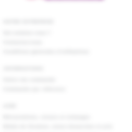
NOTRE ENTREPRISE
Qui sommes nous ?
Contactez-nous
Conditions générales d'utilisations
INFORMATIONS
Suivre ma commande
Commande par référence
AIDE
Rétractations, retours et échanges
Délais de livraison, zones desservies et prix