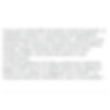
Conçu pour émerveiller les petits comme les grands, ce
calendrier contient un assortiment de Napolitains
emblématiques de la maison Venchi : chocolat au lait
onctueux, noir intense et recettes festives en édition
limitée. Chaque bouchée révèle le savoir-faire
artisanal italien, sans huile de palme et sans
conservateurs.
Un format généreux de 181g, parfait pour patienter
jusqu’à Noël tout en se faisant plaisir avec élégance.
Offrez-le en cadeau ou dégustez-le en famille : un
rituel gourmand qui réchauffe le cœur et les papilles !