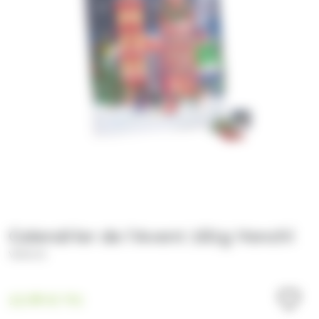
Calendrier de l'Avent 181g Venchi
VENCHI
13.99
€
TTC