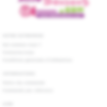
NOTRE ENTREPRISE
Qui sommes nous ?
Contactez-nous
Conditions générales d'utilisations
INFORMATIONS
Suivre ma commande
Commande par référence
AIDE