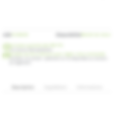
UGS
Disponibilité
VC108438
Bientôt de retour
Livraison gratuite dès 99€ TTC
en France Métropolitaine
Profitez de 30 ou 60 jours pour régler votre commande
Facilitez vos achats : paiement en 3x disponible au moment
du règlement
Description
Ingrédients
Informations