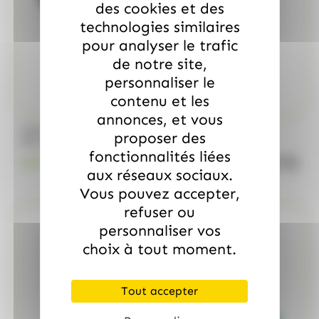
des cookies et des
technologies similaires
pour analyser le trafic
de notre site,
personnaliser le
contenu et les
annonces, et vous
/
MARS
ALLOBONBONS GOURMANDISE
proposer des
Too Mini, sac de 700gr
fonctionnalités liées
quanti
18.99
€
TTC
aux réseaux sociaux.
Vous pouvez accepter,
refuser ou
personnaliser vos
choix à tout moment.
Tout accepter