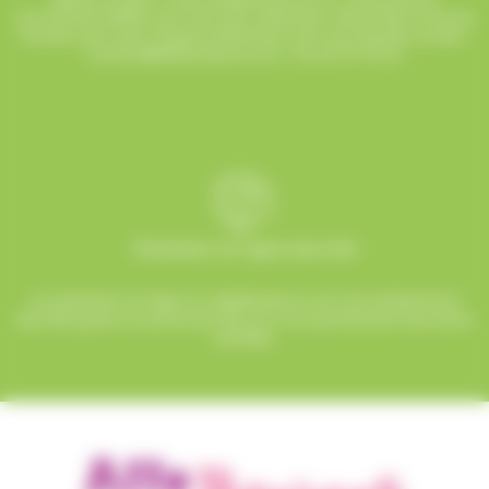
commercial dédié vous suit avec attention, réactivité et bonne
humeur pour que chaque événement soit une réussite sucrée !
contact@allobonbons.com
/ 01.45.79.79.42
Paiement en ligne sécurisé
Le paiement en ligne sur AlloBonbons.com est entièrement
sécurisé grâce au protocole SSL et à nos partenaires bancaires
certifiés.