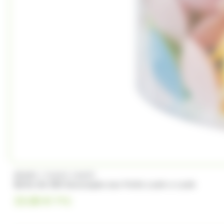
/
BRABO
FUNNY CANDY
Boite de 500 Soucoupes aux fruits Look o Look
23.00
€
TTC