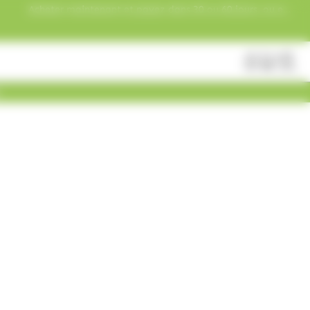
Acheter maintenant et payez dans 30 ou 60 jours, ou en
3 versements !
Fermer
Rechercher
des
produits