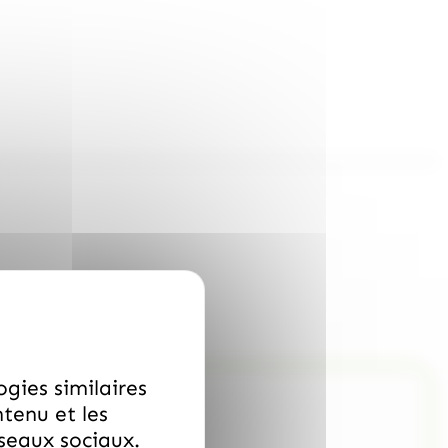
ogies similaires
ntenu et les
éseaux sociaux.