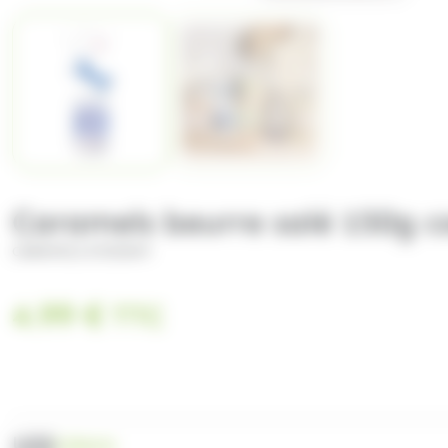
Caramels beurre salé 150g c
CARAMELS D'ISIGNY
4.99
€
TTC
UGS
CI00431