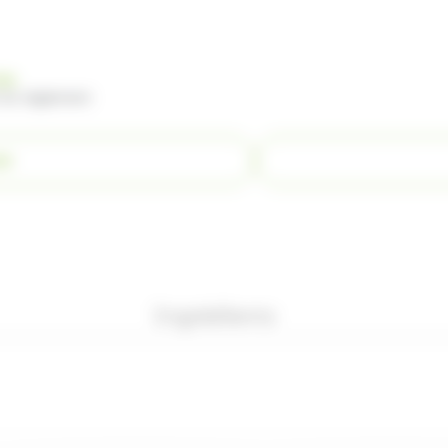
nde
 du règlement
ER
Ingrédients