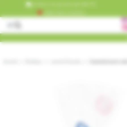
Panneau de gestion des cookies
Livraison est gratuite dès 99€ TTC
+5000 clients satisfaits
Accueil
Boutique
caramel français
Caramels beurre sal