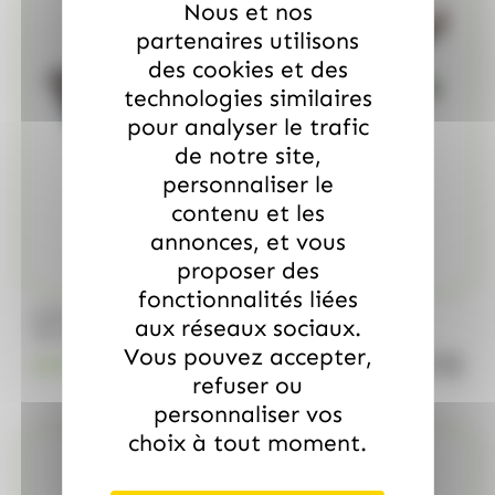
Nous et nos
partenaires utilisons
des cookies et des
technologies similaires
pour analyser le trafic
de notre site,
personnaliser le
contenu et les
annonces, et vous
proposer des
fonctionnalités liées
/
MARS
ALLOBONBONS GOURMANDISE
aux réseaux sociaux.
Too Mini, sac de 700gr
Vous pouvez accepter,
quanti
18.99
€
TTC
refuser ou
personnaliser vos
choix à tout moment.