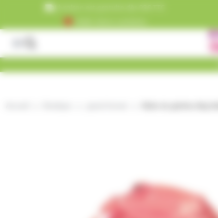
Panneau de gestion des cookies
Livraison est gratuite dès 99€ TTC
+5000 clients satisfaits
Accueil
Boutique
grand format
Boite de griottes 2kg V