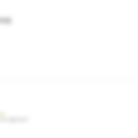
ona
nde
 du règlement