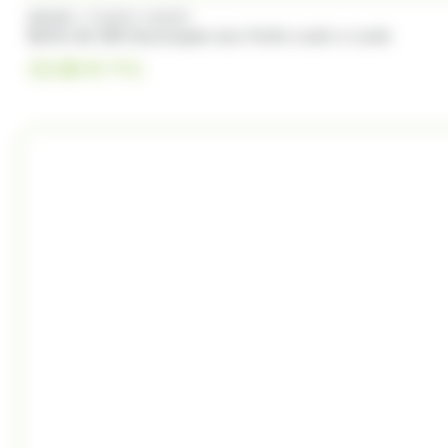
/
BRABO
FUNNY CANDY
Boite de 500 Soucoupes aux fruits Look o Look
23.00
€
TTC