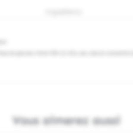
Ingrédients
sol.
irop de glucose, kirsch 50% (3, 6%), eau, beurre concentré (
Vous aimerez aussi