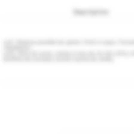
Description
Lait. Présence possible de: gluten, fruits à coque, Tourne
Ingrédients :
sucre, fèves de cacao, cerises à l'eau de vie 24% (15%), s
lécithine de tournesol, extrait naturel de vanille.