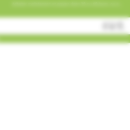
Acheter maintenant et payez dans 30 ou 60 jours, ou en
3 versements !
Fermer
Rechercher
des
produits