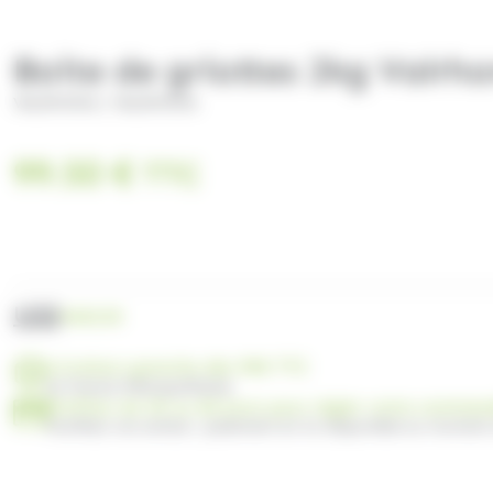
Boite de griottes 2kg Valrh
/
VALRHONA
VALRHONA
99.50
€
TTC
UGS
VA0120
Livraison gratuite dès 99€ TTC
en France Métropolitaine
Profitez de 30 ou 60 jours pour régler votre comma
Facilitez vos achats : paiement en 3x disponible au moment