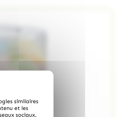
ogies similaires
ntenu et les
éseaux sociaux.