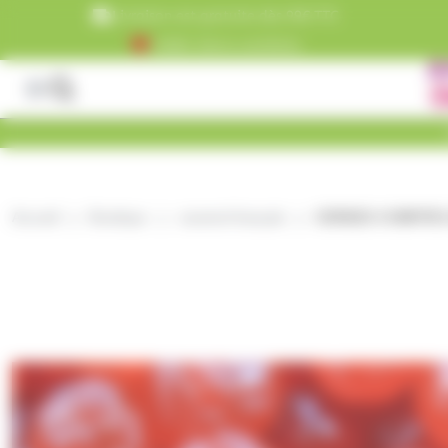
Panneau de gestion des cookies
Livraison est gratuite dès 99€ TTC
+5000 clients satisfaits
Accueil
Boutique
caramel français
CERISES CONFITES