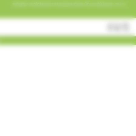
Acheter maintenant et payez dans 30 ou 60 jours, ou en
3 versements !
Fermer
Rechercher
des
produits