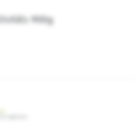
OUGEs 900g
nde
 du règlement