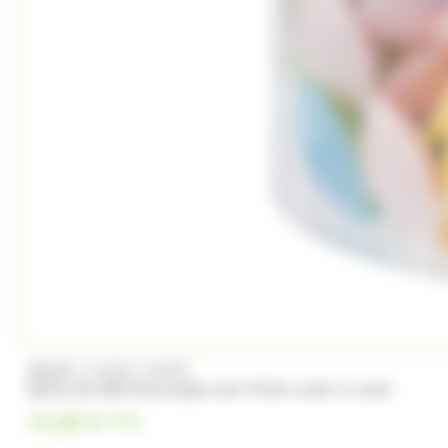
/
BRABO
FUNNY CANDY
Boite de 500 Soucoupes aux fruits Look o Look
23.00
€
TTC