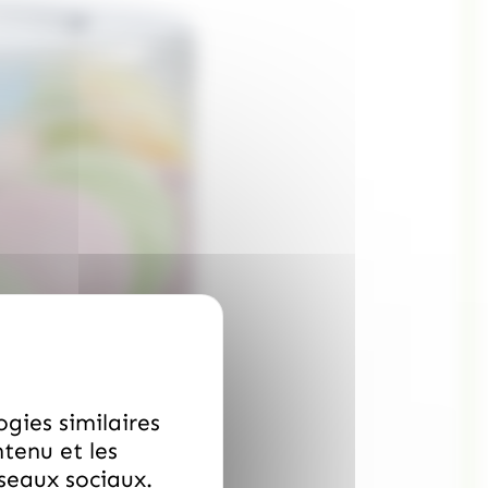
ogies similaires
ntenu et les
éseaux sociaux.