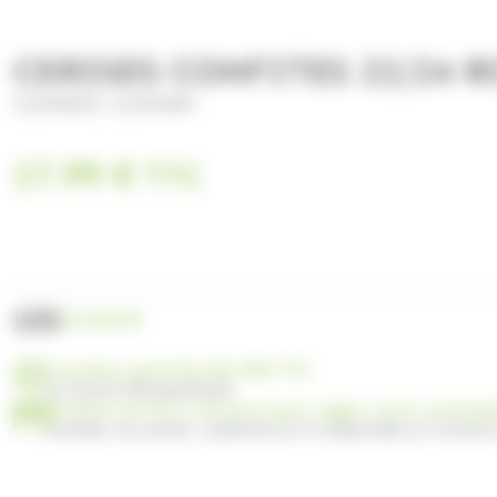
CERISES CONFITES 22/24 R
/
LILAMAND
LILAMAND
17.99
€
TTC
UGS
LIL0312K
Livraison gratuite dès 99€ TTC
en France Métropolitaine
Profitez de 30 ou 60 jours pour régler votre comma
Facilitez vos achats : paiement en 3x disponible au moment