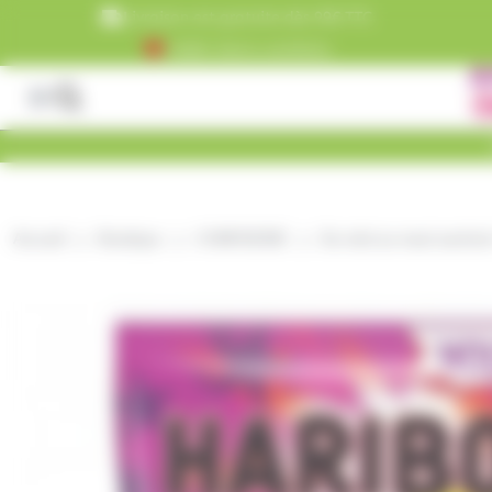
Panneau de gestion des cookies
Livraison est gratuite dès 99€ TTC
+5000 clients satisfaits
Accueil
Boutique
CONFISERIE
Du mini au maxi sachets