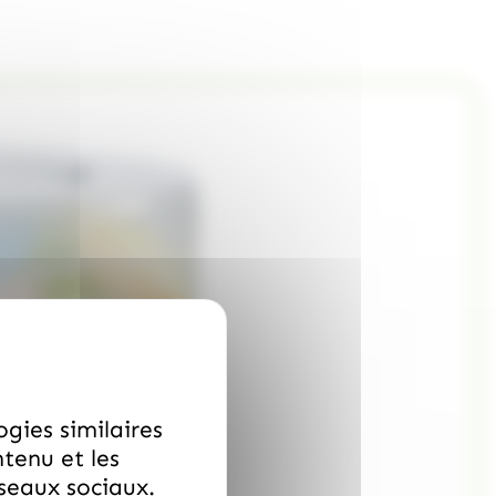
ogies similaires
ntenu et les
éseaux sociaux.