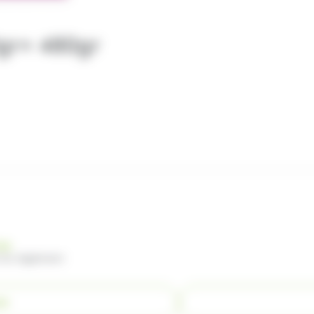
gr= 480gr
nde
 du règlement
ER