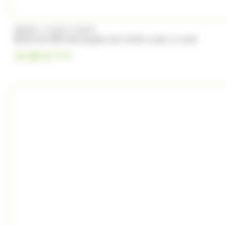
/
BRABO
FUNNY CANDY
Boite de 500 Soucoupes aux fruits Look o Look
23.00
€
TTC