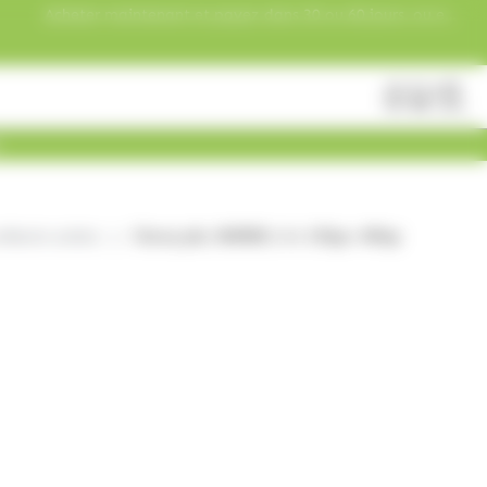
Acheter maintenant et payez dans 30 ou 60 jours, ou en
3 versements !
Fermer
Rechercher
des
produits
fiserie acides
Cherry pik, HARIBO, 4 x 120gr= 480gr