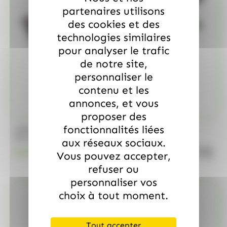
partenaires utilisons
des cookies et des
technologies similaires
pour analyser le trafic
de notre site,
personnaliser le
contenu et les
annonces, et vous
proposer des
fonctionnalités liées
/
MARS
ALLOBONBONS GOURMANDISE
Too Mini, sac de 700gr
aux réseaux sociaux.
quanti
18.99
€
TTC
Vous pouvez accepter,
refuser ou
personnaliser vos
choix à tout moment.
Tout accepter