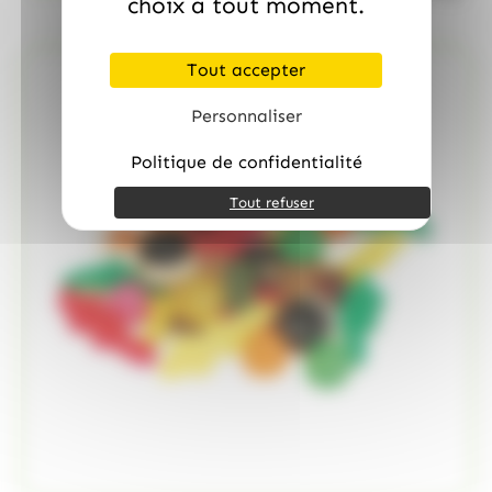
choix à tout moment.
Tout accepter
Personnaliser
Politique de confidentialité
Tout refuser