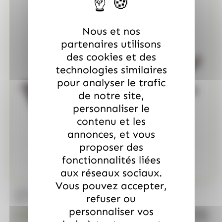
Nous et nos
partenaires utilisons
des cookies et des
technologies similaires
pour analyser le trafic
de notre site,
personnaliser le
contenu et les
annonces, et vous
proposer des
fonctionnalités liées
aux réseaux sociaux.
Vous pouvez accepter,
/
MARS
ALLOBONBONS GOURMANDISE
refuser ou
Too Mini, sac de 700gr
personnaliser vos
quanti
18.99
€
TTC