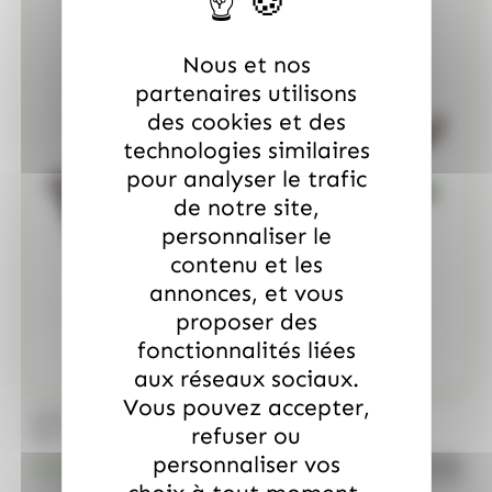
Nous et nos
partenaires utilisons
des cookies et des
technologies similaires
pour analyser le trafic
de notre site,
personnaliser le
contenu et les
annonces, et vous
proposer des
fonctionnalités liées
aux réseaux sociaux.
Vous pouvez accepter,
/
MARS
ALLOBONBONS GOURMANDISE
refuser ou
Too Mini, sac de 700gr
personnaliser vos
quanti
18.99
€
TTC