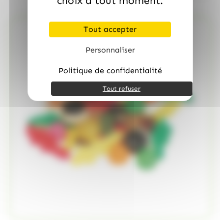
choix à tout moment.
Tout accepter
Personnaliser
Politique de confidentialité
Tout refuser