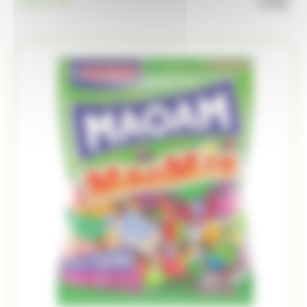
9.99
€
TTC