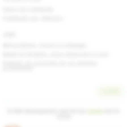
Suivre ma commande
Commande par référence
AIDE
Rétractations, retours et échanges
Délais de livraison, zones desservies et prix
Politique de protection de vos données
personnelles
SCANNER
© 2026 développement web fait par
Ocsalis
dans le
Cantal