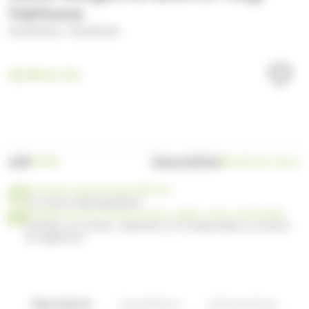
Valrhona
/
VALRHONA
VALRHONA
39.99
€
TTC
UGS
Disponibilité
P209G
Bientôt de retour
Livraison gratuite dès 99€ TTC
en France Métropolitaine
Profitez de 30 ou 60 jours pour régler votre commande
Facilitez vos achats : paiement en 3x disponible au moment
du règlement
Description
Ingrédients
Informations