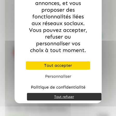
annonces, et vous
proposer des
fonctionnalités liées
aux réseaux sociaux.
Vous pouvez accepter,
refuser ou
personnaliser vos
choix à tout moment.
Tout accepter
Personnaliser
Politique de confidentialité
Tout refuser
/
ALLOBONBONS
ALLOBONBONS GOURMANDISE
Too Doo, asst de 1kg 100% haribo
quanti