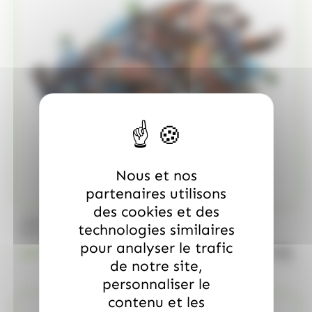
Nous et nos
partenaires utilisons
des cookies et des
/
MARS
ALLOBONBONS GOURMANDISE
technologies similaires
Too Mini, sac de 700gr
pour analyser le trafic
quanti
18.99
€
TTC
de notre site,
personnaliser le
contenu et les