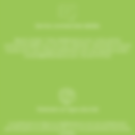
Service commerciale dédiée
Besoin d’aide ? Chez AlloBonbons.com, notre service
commercial dédié vous suit avec attention, réactivité et bonne
humeur pour que chaque événement soit une réussite sucrée !
contact@allobonbons.com
/ 01.45.79.79.42
Paiement en ligne sécurisé
Le paiement en ligne sur AlloBonbons.com est entièrement
sécurisé grâce au protocole SSL et à nos partenaires bancaires
certifiés.