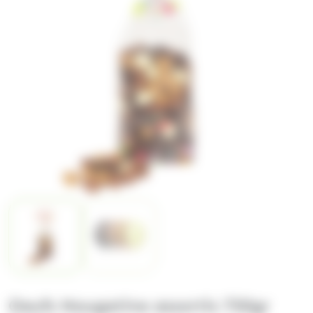
Oeufs Nougatine assortis 750gr