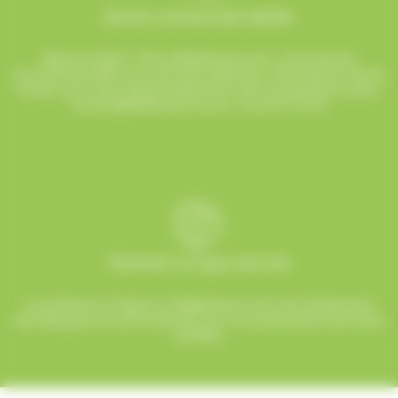
Service commerciale dédiée
Besoin d’aide ? Chez AlloBonbons.com, notre service
commercial dédié vous suit avec attention, réactivité et bonne
humeur pour que chaque événement soit une réussite sucrée !
contact@allobonbons.com
/ 01.45.79.79.42
Paiement en ligne sécurisé
Le paiement en ligne sur AlloBonbons.com est entièrement
sécurisé grâce au protocole SSL et à nos partenaires bancaires
certifiés.