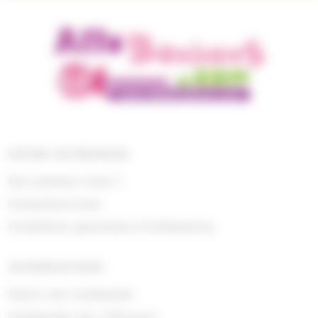
NOTRE ENTREPRISE
Qui sommes nous ?
Contactez-nous
Conditions générales d'utilisations
INFORMATIONS
Suivre ma commande
Commande par référence