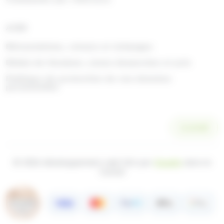
AIDE
Rétractations, retours et échanges
Délais de livraison, zones desservies et prix
Politique de protection de vos données
personnelles
SCANNER
© 2026 développement web fait par
Ocsalis
dans le
Cantal