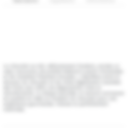
Description
Ingrédients
Informations
Le chocolat au lait, délicatement fondant, enrobe un
cœur savoureux de praliné élaboré à partir d’amandes
et de noisettes finement broyées. L’équilibre entre la
douceur du chocolat et les notes légèrement toastées
des fruits secs offre une dégustation riche et
réconfortante. À chaque bouchée, la texture onctueuse
du praliné se mêle au fondant du chocolat pour une
expérience gourmande, intense et parfaitement
maîtrisée.