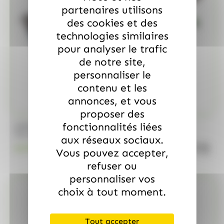
partenaires utilisons
des cookies et des
technologies similaires
pour analyser le trafic
de notre site,
personnaliser le
contenu et les
annonces, et vous
proposer des
/
fonctionnalités liées
MARS
ALLOBONBONS GOURMANDISE
Too Mini, sac de 700gr
aux réseaux sociaux.
quanti
18.99
€
TTC
Vous pouvez accepter,
refuser ou
personnaliser vos
choix à tout moment.
Tout accepter