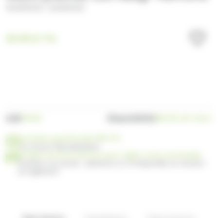
/
VALRHONA
VALRHONA
39.99
€
TTC
UGS
Disponibilité
P204G
Bientôt de retour
Livraison gratuite dès 99€ TTC
en France Métropolitaine
Profitez de 30 ou 60 jours pour régler votre commande
Facilitez vos achats : paiement en 3x disponible au moment
du règlement