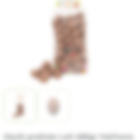
Oeufs pralinés Lait 680gr Valrhona