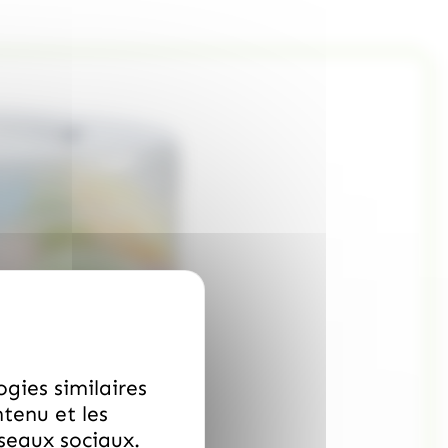
ogies similaires
ntenu et les
éseaux sociaux.