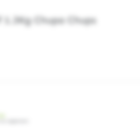
Of 1.3Kg Chupa Chups
nde
 du règlement