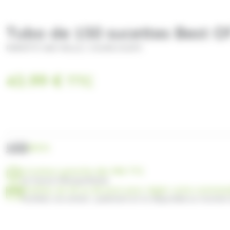
Tubo de 150 sucettes Best 
/
PERFETTI VAN MELLE
CHUPA CHUP'S
43.99
€
TTC
UGS
S0221
Livraison gratuite dès 99€ TTC
en France Métropolitaine
Profitez de 30 ou 60 jours pour régler votre comma
Facilitez vos achats : paiement en 3x disponible au moment