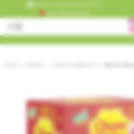
Panneau de gestion des cookies
Livraison est gratuite dès 99€ TTC
+5000 clients satisfaits
Accueil
Boutique
bonbons traditionnels
Tubo de 150 s