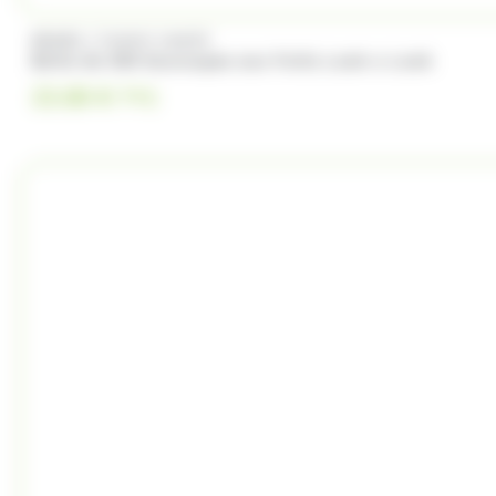
/
BRABO
FUNNY CANDY
Boite de 500 Soucoupes aux fruits Look o Look
23.00
€
TTC