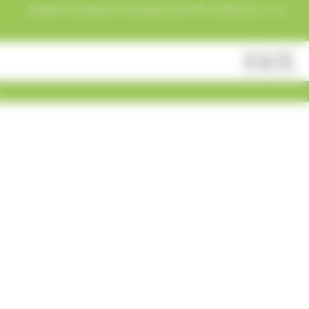
Acheter maintenant et payez dans 30 ou 60 jours, ou en
3 versements !
Fermer
Rechercher
des
produits