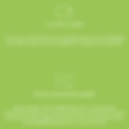
Livraison rapide
Toutes vos commandes sont préparées avec soin et expédiées
sous 48h ouvrées, pour une réception rapide et sans surprise.
Service commerciale dédiée
Besoin d’aide ? Chez AlloBonbons.com, notre service
commercial dédié vous suit avec attention, réactivité et bonne
humeur pour que chaque événement soit une réussite sucrée !
contact@allobonbons.com
/ 01.45.79.79.42