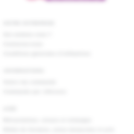
NOTRE ENTREPRISE
Qui sommes nous ?
Contactez-nous
Conditions générales d'utilisations
INFORMATIONS
Suivre ma commande
Commande par référence
AIDE
Rétractations, retours et échanges
Délais de livraison, zones desservies et prix