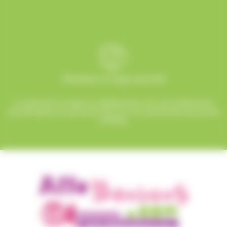
Paiement en ligne sécurisé
Le paiement en ligne sur AlloBonbons.com est entièrement
sécurisé grâce au protocole SSL et à nos partenaires bancaires
certifiés.