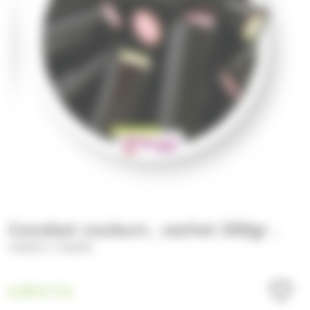
Cocobat couleurs , sachet 500gr .
/
HARIBO
HARIBO
5.99
€
TTC