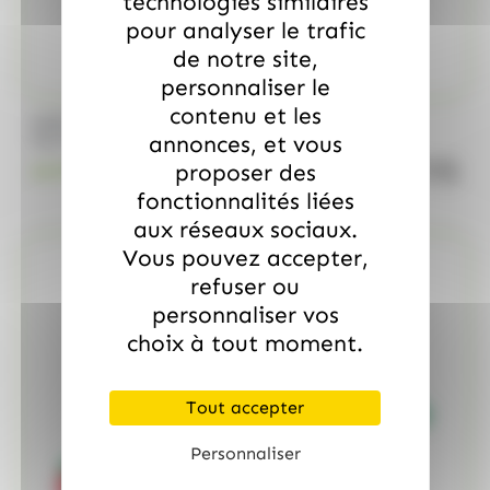
technologies similaires
pour analyser le trafic
de notre site,
personnaliser le
contenu et les
/
MARS
ALLOBONBONS GOURMANDISE
Too Mini, sac de 700gr
annonces, et vous
quanti
proposer des
18.99
€
TTC
fonctionnalités liées
aux réseaux sociaux.
Vous pouvez accepter,
refuser ou
personnaliser vos
choix à tout moment.
Tout accepter
Personnaliser