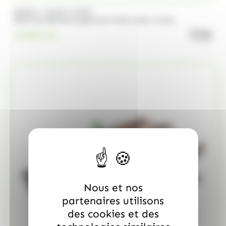
/
BRABO
FUNNY CANDY
Boite de 500 Soucoupes aux fruits Look o Look
quanti
23.00
€
TTC
Nous et nos
partenaires utilisons
des cookies et des