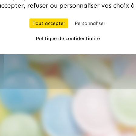
ccepter, refuser ou personnaliser vos choix 
Tout accepter
Personnaliser
Politique de confidentialité